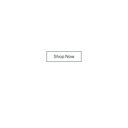
Lacoste Graphic
ワニをかたどったブランドネームロゴの

ビッググラフィックプリント
Shop Now