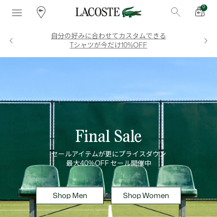
0
自分の好みに合わせてカスタムできる
Tシャツが今だけ10%OFF
Final Sale
セールアイテムが更にプライスダウン

最大40％OFF セール開催中
Shop Men
Shop Women