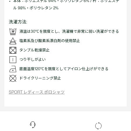
本体：ポリエステル 94%・ポリウレタン 6% / 衿：ポリエステ
ル 98%・ポリウレタン 2%
洗濯方法:
液温は30℃を限度とし、洗濯機で非常に弱い洗濯ができる
塩素系及び酸素系漂白剤の使用禁止
タンブル乾燥禁止
つり干しがよい
底面温度120℃を限度としてアイロン仕上げができる
ドライクリーニング禁止
SPORT レディース ポロシャツ