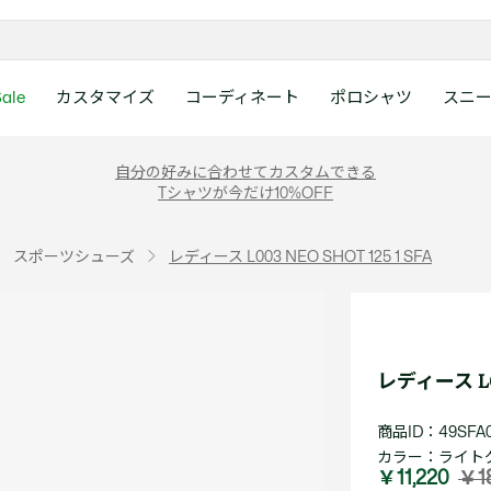
ale
カスタマイズ
コーディネート
ポロシャツ
スニ
ラコステお客様センタ
ンすべて
ツ
レディース 新着
メンズ スニーカー
シューズ
シューズ
Boys
メンズ セール
レデイース ポロシャツ
キッズ 新着
レデイース スニーカー
アクセサリー
アクセサリー
Girls
レディース セ
キッズ ポロシ
自分の好みに合わせてカスタムできる
月~土曜日：9:00 ~ 18:
Tシャツが今だけ10%OFF
ー
ウェア
レザースニーカー
レザースニーカー
レザースニーカー
ポロシャツ
ポロシャツ
クラシックフィット
ウェア
レザースニーカー
日曜日：9:00 ~ 17:0
ベルト
ベルト
ポロシャツ
ポロシャツ
ボーイズ
ト
て
シューズ
キャンバススニーカー
キャンバススニーカー
キャンバススニーカー
Tシャツ
Tシャツ
スリムフィット
シューズ
キャンバススニーカー
アンダーウェア
キャップ・ハッ
ワンピース・ス
ワンピース・ス
ガールズ
0120-37-0202 (
スポーツシューズ
レディース L003 NEO SHOT 125 1 SFA
アクセサリー
スポーツシューズ
スポーツ・その他シューズ
スポーツ・その他シューズ
スウェット
スウェット
ルーズフィット
アクセサリー
スポーツシューズ
キャップ・ハッ
スカーフ・マフ
Tシャツ
Tシャツ
て
キッズ ポロシャツ
ワニ)
サンダル
サンダル
サンダル
パンツ
シャツ
半袖ポロシャツ
サンダル
スカーフ・マフ
グローブ・リス
スウェット
スウェット
ディース 新着
キッズ 新着
Eメールでのお問い合
ウェア
アウター・コート
長袖ポロシャツ
グローブ・リス
ソックス
ウェア
シャツ
ンズ スニーカー
シューズすべて見る
シューズすべて見る
レデイース スニーカー
は1営業日を目安とし
セーター・ニット
ソックス
タオル
アウター・コー
きます。
Boys すべて見る
レデイース ポロシャツ
Girls すべて見る
Lacoste Story
Our Preferred Raw Mate
レディース L003
パンツ
タオル
時計
セーター・ニッ
スポーツ
スポーツ
ットアップ
トラックスーツ
時計
香水
パンツ
Eメールでお
商品ID：49SFA0
ズ
ズ
シューズ
香水
サングラス
シューズ
テニス
テニス
カラー：
ライトグ
バッグ・小物
サングラス
ジュエリー
バッグ・小物
テニスラケット・バッグ
テニスラケット・バッグ
￥11,220
￥1