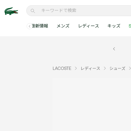
最新情報
メンズ
レディース
キッズ
S
メンズコレクションすべて
レディースコレクションすべて
メンズ 新着
ウェア
ウェア
キッズコレクショ
セールアイテム
メンズ ポロシャ
新着アイテム
新着アイテム
ウェア
ポロシャツ
ポロシャツ
新着アイテム
セールのベストセラ
クラシックフィット
ベストセラー
ベストセラー
シューズ
Tシャツ
ワンピース・スカー
ベストセラー
セールアイテムすべ
レギュラーフィット
LACOSTE
レディース
シューズ
WEB限定
WEB限定
アクセサリー
シャツ
Tシャツ
スリムフィット
キッズコレクションすべ
セールアイテム
スウェット
シャツ
半袖ポロシャツ
メンズコレクションすべて
レディースコレクションすべて
メンズ 新着
レ
セーター・ニット
セーター・ニット
長袖ポロシャツ
メ
アウター・コート
スウェット
メンズ ポロシャツ
My Style with Lacoste
パンツ
アウター・コート
トラックスーツ・セ
パンツ
小さい・大きいサイ
小さい・大きいサイ
ウェアすべて見る
ウェアすべて見る