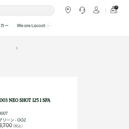
0
ーカー
We are Lacoste
よくある質問
ー受付時間：
よくある質問の回答が記載されていま
ール
ャツ
Topics
バッグ・レザーグッズ
バッグ・レザーグッズ
Final Sale - 最大 40% OFF
00
す。
アイテムが更にプライスダウン！
0（祝休）
Lacoste Harajuku
バッグ
バッグ
・ルームウェア
ト
カート
カート
小物
小物
トピックス
フリーダイヤル ミナ ワニ
ト
ラー
レザーグッズすべて見る
レザーグッズすべて見る
ラー
トバンド
わせにつきまして
トバンド
て回答させていただ
ト
rials
Our Commitments
 NEO SHOT 125 1 SFA
ト
問い合わせ
よくある質問を見る
007
リーン - GG2
8,700
(税込)