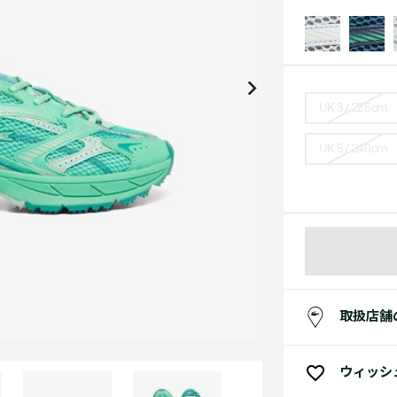
アクセサリー
水着
アクセサリー
ゴルフ
ゴルフ
アクセサリーすべ
小さい・大きいサイズ
小さい・大きい
スポーツスタイル
アクセサリーすべ
 Underwear Collection
スポーツすべて見る
My Lacoste
セールすべて見る
セールすべて見る
Carnaby
スポーツすべて見る
Baseshot Pro
ポロシャツ ガイド
ガールズ 新着
メンズ ポロシャツ
ベイビー 新着
UK 3 / 22.5cm
UK 5 / 24.0cm
シューズ
ベストセラー
シューズ
ベストセラー
取扱店舗
ウィッシ