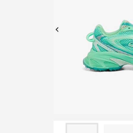
New Collection
New
Elite Active
ボーイズ 新着
My Lacoste
2026年秋の新作コレクション
2026年秋の新作コレクション