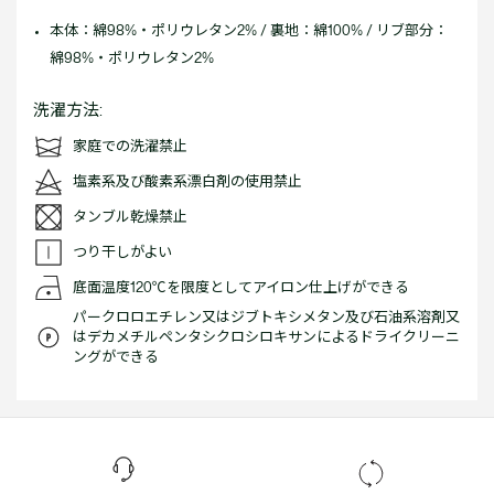
本体：綿98%・ポリウレタン2% / 裏地：綿100% / リブ部分：
綿98%・ポリウレタン2%
洗濯方法:
家庭での洗濯禁止
塩素系及び酸素系漂白剤の使用禁止
タンブル乾燥禁止
つり干しがよい
底面温度120℃を限度としてアイロン仕上げができる
パークロロエチレン又はジブトキシメタン及び石油系溶剤又
はデカメチルペンタシクロシロキサンによるドライクリーニ
ングができる