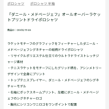
ポロシャツ
ポロシャツ 半袖
『ダニール・メドベージェフ』オールオーバーラケッ
トプリントドライポロシャツ
商品ID：DH4762-99-6I4
ラケットモチーフのグラフィックをフィーチャーしたダニール・
メドベージェフシグネチャーの総柄ドライポロシャツ
・リサイクルポリエステル仕立てのウルトラドライストレッチジ
ャージ素材
・テニスラケットをモチーフにしたグリッド柄を、アシンメトリー
デザインで全身にプリント
・トップテニスプレイヤー、ダニール・メドベージェフのシグネ
チャーモデル
・右袖にボックスネームプリント、左裾にダニール・メドベージ
ェフのシグネチャーロゴ
・胸元にシリコンワニロゴをワンポイントで配置