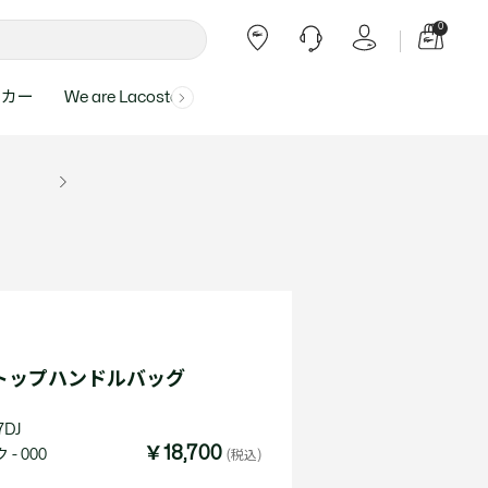
0
ーカー
We are Lacoste
よくある質問
ー受付時間：
よくある質問の回答が記載されていま
ール
ャツ
Topics
バッグ・レザーグッズ
バッグ・レザーグッズ
Final Sale - 最大 40% OFF
00
す。
アイテムが更にプライスダウン！
0（祝休）
Lacoste Harajuku
バッグ
バッグ
・ルームウェア
ト
カート
カート
小物
小物
トピックス
フリーダイヤル ミナ ワニ
ト
ラー
レザーグッズすべて見る
レザーグッズすべて見る
ラー
トバンド
わせにつきまして
トバンド
て回答させていただ
ト
rials
Our Commitments
L トップハンドルバッグ
ト
問い合わせ
よくある質問を見る
7DJ
￥18,700
- 000
(税込)