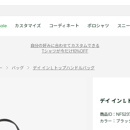
ale
カスタマイズ
コーディネート
ポロシャツ
スニ
ラコステお客様センタ
ンすべて
ツ
レディース 新着
メンズ スニーカー
シューズ
シューズ
Boys
メンズ セール
レデイース ポロシャツ
キッズ 新着
レデイース スニーカー
アクセサリー
アクセサリー
Girls
レディース セ
キッズ ポロシ
自分の好みに合わせてカスタムできる
月~土曜日：9:00 ~ 18:
Tシャツが今だけ10%OFF
ー
ウェア
レザースニーカー
レザースニーカー
レザースニーカー
ポロシャツ
ポロシャツ
クラシックフィット
ウェア
レザースニーカー
日曜日：9:00 ~ 17:0
ベルト
ベルト
ポロシャツ
ポロシャツ
ボーイズ
ト
て
シューズ
キャンバススニーカー
キャンバススニーカー
キャンバススニーカー
Tシャツ
Tシャツ
スリムフィット
シューズ
キャンバススニーカー
アンダーウェア
キャップ・ハッ
ワンピース・ス
ワンピース・ス
ガールズ
0120-37-0202 (
ー
バッグ
デイ イン L トップハンドルバッグ
アクセサリー
スポーツシューズ
スポーツ・その他シューズ
スポーツ・その他シューズ
スウェット
スウェット
ルーズフィット
アクセサリー
スポーツシューズ
キャップ・ハッ
スカーフ・マフ
Tシャツ
Tシャツ
て
キッズ ポロシャツ
ワニ)
サンダル
サンダル
サンダル
パンツ
シャツ
半袖ポロシャツ
サンダル
スカーフ・マフ
グローブ・リス
スウェット
スウェット
ディース 新着
キッズ 新着
Eメールでのお問い合
ウェア
アウター・コート
長袖ポロシャツ
グローブ・リス
ソックス
ウェア
シャツ
ンズ スニーカー
シューズすべて見る
シューズすべて見る
レデイース スニーカー
は1営業日を目安とし
セーター・ニット
ソックス
タオル
アウター・コー
きます。
Boys すべて見る
レデイース ポロシャツ
Girls すべて見る
Lacoste Story
Our Preferred Raw Mate
デイ イン 
パンツ
タオル
時計
セーター・ニッ
スポーツ
スポーツ
ットアップ
トラックスーツ
時計
香水
パンツ
Eメールでお
商品ID：NF523
ズ
ズ
シューズ
香水
サングラス
シューズ
テニス
テニス
カラー：
ブラック 
バッグ・小物
サングラス
ジュエリー
バッグ・小物
テニスラケット・バッグ
テニスラケット・バッグ