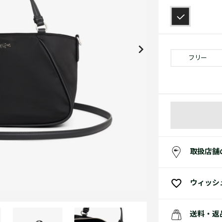
アクセサリー
水着
アクセサリー
ゴルフ
ゴルフ
アクセサリーすべ
小さい・大きいサイズ
小さい・大きい
スポーツスタイル
アクセサリーすべ
 Underwear Collection
スポーツすべて見る
My Lacoste
セールすべて見る
セールすべて見る
Carnaby
スポーツすべて見る
Baseshot Pro
ポロシャツ ガイド
ガールズ 新着
メンズ ポロシャツ
ベイビー 新着
フリー
シューズ
ベストセラー
シューズ
ベストセラー
取扱店舗
ウィッシ
送料・返