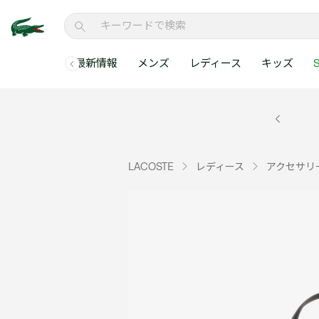
最新情報
メンズ
レディース
キッズ
S
メンズコレクションすべて
レディースコレクションすべて
メンズ 新着
ウェア
ウェア
キッズコレクショ
セールアイテム
メンズ ポロシャ
新着アイテム
新着アイテム
ウェア
ポロシャツ
ポロシャツ
新着アイテム
セールのベストセラ
クラシックフィット
ベストセラー
ベストセラー
シューズ
Tシャツ
ワンピース・スカー
ベストセラー
セールアイテムすべ
レギュラーフィット
LACOSTE
レディース
アクセサリ
WEB限定
WEB限定
アクセサリー
シャツ
Tシャツ
スリムフィット
キッズコレクションすべ
セールアイテム
スウェット
シャツ
半袖ポロシャツ
メンズコレクションすべて
レディースコレクションすべて
メンズ 新着
レ
セーター・ニット
セーター・ニット
長袖ポロシャツ
メ
アウター・コート
スウェット
メンズ ポロシャツ
My Style with Lacoste
パンツ
アウター・コート
トラックスーツ・セ
パンツ
小さい・大きいサイ
小さい・大きいサイ
ウェアすべて見る
ウェアすべて見る