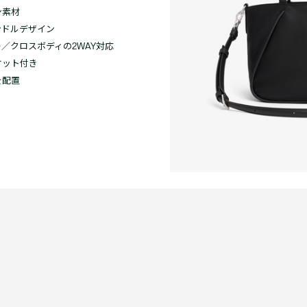
ン素材
ンドルデザイン
／クロスボディの2WAY対応
ケット付き
を配置