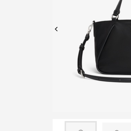
New Collection
New
Elite Active
ボーイズ 新着
My Lacoste
2026年秋の新作コレクション
2026年秋の新作コレクション