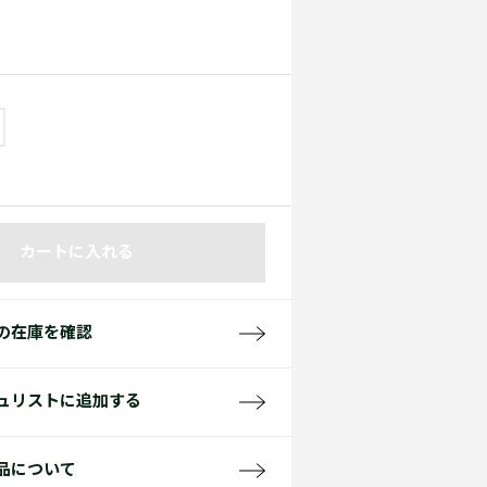
て見る
サイズ
て見る
FW26 Runway Show
Sneaker Collection
レディース ポロシャツ
カートに入れる
バッグ・レザークッズ
ポロシャツ ガイド
の在庫を確認
ュリストに追加する
品について