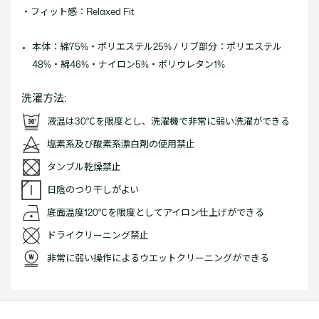
・フィット感：Relaxed Fit
本体：綿75%・ポリエステル25% / リブ部分：ポリエステル
48%・綿46%・ナイロン5%・ポリウレタン1%
洗濯方法:
液温は30℃を限度とし、洗濯機で非常に弱い洗濯ができる
塩素系及び酸素系漂白剤の使用禁止
タンブル乾燥禁止
日陰のつり干しがよい
底面温度120℃を限度としてアイロン仕上げができる
ドライクリーニング禁止
非常に弱い操作によるウエットクリーニングができる