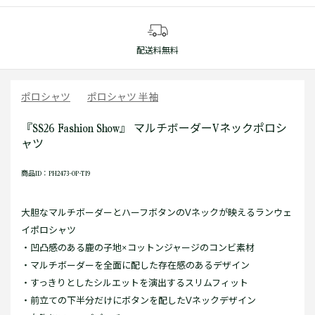
配送料無料
ポロシャツ
ポロシャツ 半袖
『SS26 Fashion Show』 マルチボーダーVネックポロシ
ャツ
商品ID：PH2473-OP-TI9
大胆なマルチボーダーとハーフボタンのVネックが映えるランウェ
イポロシャツ
・凹凸感のある鹿の子地×コットンジャージのコンビ素材
・マルチボーダーを全面に配した存在感のあるデザイン
・すっきりとしたシルエットを演出するスリムフィット
・前立ての下半分だけにボタンを配したVネックデザイン