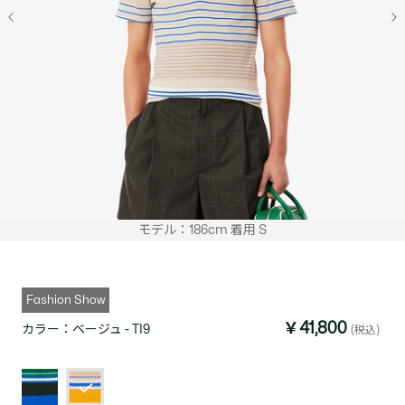
モデル：186cm 着用 S
Fashion Show
￥41,800
カラー：
ベージュ - TI9
(税込)