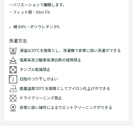
ーバリエーションで展開します。
・フィット感：Slim Fit
綿 94%・ポリウレタン 6%
洗濯方法:
液温は30℃を限度とし、洗濯機で非常に弱い洗濯ができる
塩素系及び酸素系漂白剤の使用禁止
タンブル乾燥禁止
日陰のつり干しがよい
底面温度120℃を限度としてアイロン仕上げができる
ドライクリーニング禁止
非常に弱い操作によるウエットクリーニングができる