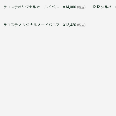
ラコステオリジナル オールドパルファム フォー ハー 60ml
￥14,080
(税込)
New Collection
New
Elite Active
ボーイズ 新着
My Lacoste
ラコステ オリジナル オードパルファム 60mL
￥13,420
(税込)
2026年秋の新作コレクション
2026年秋の新作コレクション