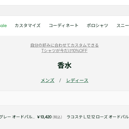
ale
カスタマイズ
コーディネート
ポロシャツ
スニ
ラコステお客様センタ
ンすべて
ツ
レディース 新着
メンズ スニーカー
シューズ
シューズ
Boys
メンズ セール
レデイース ポロシャツ
キッズ 新着
レデイース スニーカー
アクセサリー
アクセサリー
Girls
レディース セ
キッズ ポロシ
自分の好みに合わせてカスタムできる
月~土曜日：9:00 ~ 18:
Tシャツが今だけ10%OFF
ー
ウェア
レザースニーカー
レザースニーカー
レザースニーカー
ポロシャツ
ポロシャツ
クラシックフィット
ウェア
レザースニーカー
日曜日：9:00 ~ 17:0
ベルト
ベルト
ポロシャツ
ポロシャツ
ボーイズ
ト
て
シューズ
キャンバススニーカー
キャンバススニーカー
キャンバススニーカー
Tシャツ
Tシャツ
スリムフィット
シューズ
キャンバススニーカー
アンダーウェア
キャップ・ハッ
ワンピース・ス
ワンピース・ス
ガールズ
香水
0120-37-0202 (
アクセサリー
スポーツシューズ
スポーツ・その他シューズ
スポーツ・その他シューズ
スウェット
スウェット
ルーズフィット
アクセサリー
スポーツシューズ
キャップ・ハッ
スカーフ・マフ
Tシャツ
Tシャツ
て
キッズ ポロシャツ
ワニ)
サンダル
サンダル
サンダル
パンツ
シャツ
半袖ポロシャツ
サンダル
スカーフ・マフ
グローブ・リス
スウェット
スウェット
ディース 新着
キッズ 新着
メンズ
/
レディース
Eメールでのお問い合
ウェア
アウター・コート
長袖ポロシャツ
グローブ・リス
ソックス
ウェア
シャツ
ンズ スニーカー
シューズすべて見る
シューズすべて見る
レデイース スニーカー
は1営業日を目安とし
セーター・ニット
ソックス
タオル
アウター・コー
きます。
Boys すべて見る
レデイース ポロシャツ
Girls すべて見る
Lacoste Story
Our Preferred Raw Mate
パンツ
タオル
時計
セーター・ニッ
スポーツ
スポーツ
ットアップ
トラックスーツ
時計
香水
パンツ
Eメールでお
ズ
ズ
シューズ
香水
サングラス
シューズ
テニス
テニス
L.12.12 シルバーグレー オードパルファム 50mL
ラコス
￥13,420
(税込)
バッグ・小物
サングラス
ジュエリー
バッグ・小物
テニスラケット・バッグ
テニスラケット・バッグ