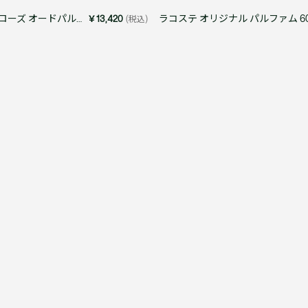
アクセサリー
水着
アクセサリー
ゴルフ
ゴルフ
アクセサリーすべ
L.12.12 シルバーローズ オードパルファム 50mL
￥13,420
(税込)
小さい・大きいサイズ
小さい・大きい
スポーツスタイル
アクセサリーすべ
 Underwear Collection
スポーツすべて見る
My Lacoste
セールすべて見る
セールすべて見る
Carnaby
スポーツすべて見る
Baseshot Pro
ポロシャツ ガイド
ガールズ 新着
メンズ ポロシャツ
ベイビー 新着
シューズ
ベストセラー
シューズ
ベストセラー