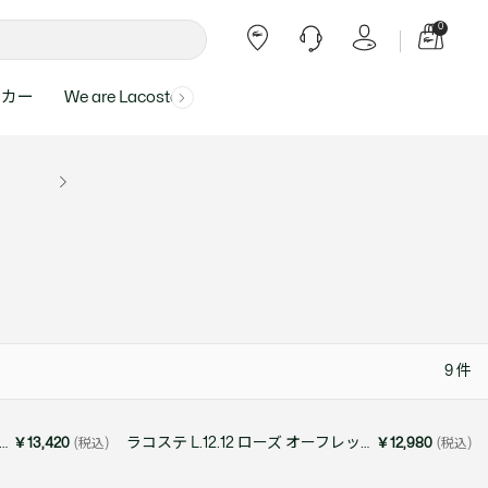
0
ーカー
We are Lacoste
よくある質問
ー受付時間：
よくある質問の回答が記載されていま
ール
ャツ
Topics
バッグ・レザーグッズ
バッグ・レザーグッズ
Final Sale - 最大 40% OFF
00
す。
アイテムが更にプライスダウン！
0（祝休）
Lacoste Harajuku
バッグ
バッグ
・ルームウェア
ト
カート
カート
小物
小物
トピックス
フリーダイヤル ミナ ワニ
ト
ラー
レザーグッズすべて見る
レザーグッズすべて見る
ラー
トバンド
わせにつきまして
トバンド
て回答させていただ
ト
rials
Our Commitments
9
件
ト
問い合わせ
よくある質問を見る
テ L.12.12 ローズ オードパルファム 50mL
ラコステ L.12.12 ローズ オーフレッシュ オードトワレ 50mL
￥13,420
(税込)
￥12,980
(税込)