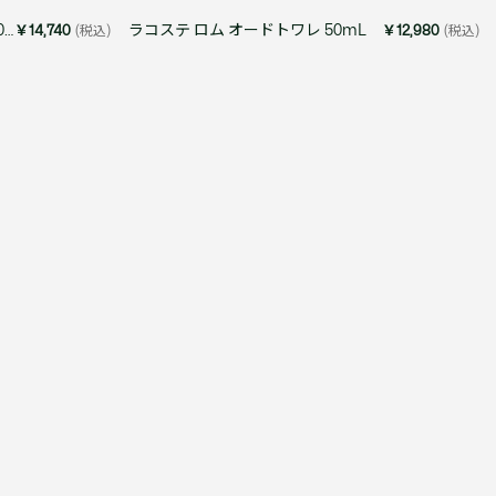
て見る
ラコステ オリジナル パルファム 60mL
ラコステ ロム オードトワレ 50mL
￥14,740
(税込)
￥12,980
(税込)
サイズ
て見る
FW26 Runway Show
Sneaker Collection
レディース ポロシャツ
バッグ・レザークッズ
ポロシャツ ガイド