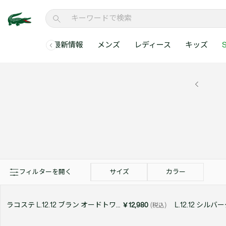
最新情報
メンズ
レディース
キッズ
S
メンズコレクションすべて
レディースコレクションすべて
メンズ 新着
ウェア
ウェア
キッズコレクショ
セールアイテム
メンズ ポロシャ
新着アイテム
新着アイテム
ウェア
ポロシャツ
ポロシャツ
新着アイテム
セールのベストセラ
クラシックフィット
ベストセラー
ベストセラー
シューズ
Tシャツ
ワンピース・スカー
ベストセラー
セールアイテムすべ
レギュラーフィット
WEB限定
WEB限定
アクセサリー
シャツ
Tシャツ
スリムフィット
キッズコレクションすべ
セールアイテム
スウェット
シャツ
半袖ポロシャツ
メンズコレクションすべて
レディースコレクションすべて
メンズ 新着
レ
セーター・ニット
セーター・ニット
長袖ポロシャツ
メ
アウター・コート
スウェット
メンズ ポロシャツ
My Style with Lacoste
フィルターを開く
サイズ
カラー
パンツ
アウター・コート
トラックスーツ・セ
パンツ
小さい・大きいサイ
小さい・大きいサイ
ラコステ L.12.12 ブラン オードトワレ 50mL
￥12,980
(税込)
ウェアすべて見る
ウェアすべて見る