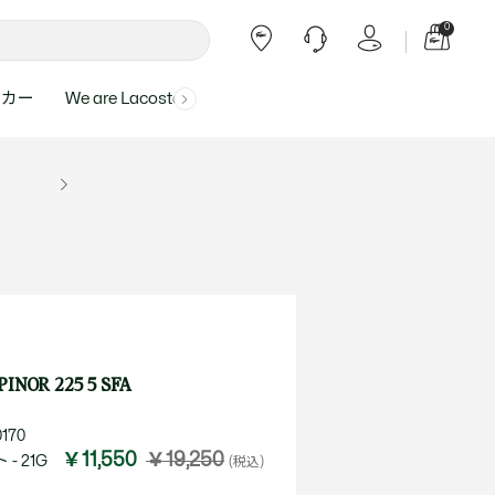
0
ーカー
We are Lacoste
よくある質問
ー受付時間：
よくある質問の回答が記載されていま
ール
ャツ
Topics
バッグ・レザーグッズ
バッグ・レザーグッズ
Final Sale - 最大 40% OFF
00
す。
アイテムが更にプライスダウン！
0（祝休）
Lacoste Harajuku
バッグ
バッグ
・ルームウェア
ト
カート
カート
小物
小物
トピックス
フリーダイヤル ミナ ワニ
ト
ラー
レザーグッズすべて見る
レザーグッズすべて見る
ラー
トバンド
わせにつきまして
トバンド
て回答させていただ
ト
rials
Our Commitments
OR 225 5 SFA
ト
問い合わせ
よくある質問を見る
170
￥11,550
￥19,250
- 21G
(税込)