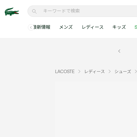
最新情報
メンズ
レディース
キッズ
S
メンズコレクションすべて
レディースコレクションすべて
メンズ 新着
ウェア
ウェア
キッズコレクショ
セールアイテム
メンズ ポロシャ
新着アイテム
新着アイテム
ウェア
ポロシャツ
ポロシャツ
新着アイテム
セールのベストセラ
クラシックフィット
ベストセラー
ベストセラー
シューズ
Tシャツ
ワンピース・スカー
ベストセラー
セールアイテムすべ
レギュラーフィット
LACOSTE
レディース
シューズ
WEB限定
WEB限定
アクセサリー
シャツ
Tシャツ
スリムフィット
キッズコレクションすべ
セールアイテム
スウェット
シャツ
半袖ポロシャツ
メンズコレクションすべて
レディースコレクションすべて
メンズ 新着
レ
セーター・ニット
セーター・ニット
長袖ポロシャツ
メ
アウター・コート
スウェット
メンズ ポロシャツ
My Style with Lacoste
パンツ
アウター・コート
トラックスーツ・セ
パンツ
小さい・大きいサイ
小さい・大きいサイ
ウェアすべて見る
ウェアすべて見る