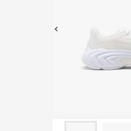
New Collection
New
Elite Active
ボーイズ 新着
My Lacoste
2026年秋の新作コレクション
2026年秋の新作コレクション