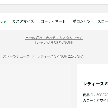
ale
カスタマイズ
コーディネート
ポロシャツ
スニ
ラコステお客様センタ
ンすべて
ツ
レディース 新着
メンズ スニーカー
シューズ
シューズ
Boys
メンズ セール
レデイース ポロシャツ
キッズ 新着
レデイース スニーカー
アクセサリー
アクセサリー
Girls
レディース セ
キッズ ポロシ
自分の好みに合わせてカスタムできる
月~土曜日：9:00 ~ 18:
Tシャツが今だけ10%OFF
ー
ウェア
レザースニーカー
レザースニーカー
レザースニーカー
ポロシャツ
ポロシャツ
クラシックフィット
ウェア
レザースニーカー
日曜日：9:00 ~ 17:0
ベルト
ベルト
ポロシャツ
ポロシャツ
ボーイズ
ト
て
シューズ
キャンバススニーカー
キャンバススニーカー
キャンバススニーカー
Tシャツ
Tシャツ
スリムフィット
シューズ
キャンバススニーカー
アンダーウェア
キャップ・ハッ
ワンピース・ス
ワンピース・ス
ガールズ
0120-37-0202 (
スポーツシューズ
レディース SPINOR 225 5 SFA
アクセサリー
スポーツシューズ
スポーツ・その他シューズ
スポーツ・その他シューズ
スウェット
スウェット
ルーズフィット
アクセサリー
スポーツシューズ
キャップ・ハッ
スカーフ・マフ
Tシャツ
Tシャツ
て
キッズ ポロシャツ
ワニ)
サンダル
サンダル
サンダル
パンツ
シャツ
半袖ポロシャツ
サンダル
スカーフ・マフ
グローブ・リス
スウェット
スウェット
ディース 新着
キッズ 新着
Eメールでのお問い合
ウェア
アウター・コート
長袖ポロシャツ
グローブ・リス
ソックス
ウェア
シャツ
ンズ スニーカー
シューズすべて見る
シューズすべて見る
レデイース スニーカー
は1営業日を目安とし
セーター・ニット
ソックス
タオル
アウター・コー
きます。
Boys すべて見る
レデイース ポロシャツ
Girls すべて見る
Lacoste Story
Our Preferred Raw Mate
レディース SPIN
パンツ
タオル
時計
セーター・ニッ
スポーツ
スポーツ
ットアップ
トラックスーツ
時計
香水
パンツ
Eメールでお
商品ID：50SFA0
ズ
ズ
シューズ
香水
サングラス
シューズ
テニス
テニス
カラー：
ホワイト 
バッグ・小物
サングラス
ジュエリー
バッグ・小物
テニスラケット・バッグ
テニスラケット・バッグ