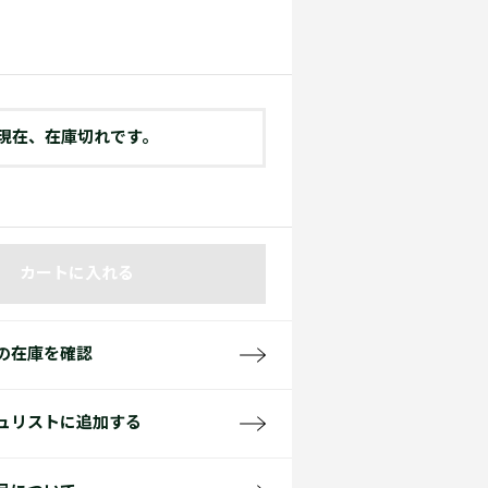
て見る
サイズ
て見る
FW26 Runway Show
Sneaker Collection
レディース ポロシャツ
現在、在庫切れです。
カートに入れる
バッグ・レザークッズ
ポロシャツ ガイド
の在庫を確認
ュリストに追加する