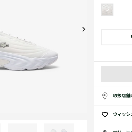
アクセサリー
水着
アクセサリー
ゴルフ
ゴルフ
アクセサリーすべ
小さい・大きいサイズ
小さい・大きい
スポーツスタイル
アクセサリーすべ
 Underwear Collection
スポーツすべて見る
My Lacoste
セールすべて見る
セールすべて見る
Carnaby
スポーツすべて見る
Baseshot Pro
ポロシャツ ガイド
ガールズ 新着
メンズ ポロシャツ
ベイビー 新着
シューズ
ベストセラー
シューズ
ベストセラー
取扱店舗
ウィッシ