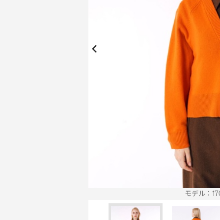
New Collection
New
Elite Active
ボーイズ 新着
My Lacoste
2026年秋の新作コレクション
2026年秋の新作コレクション
モデル：170