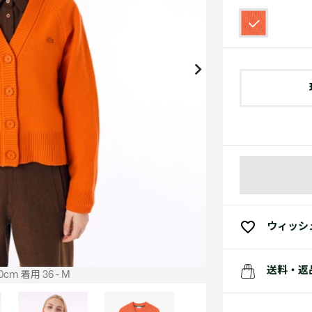
アクセサリー
水着
アクセサリー
ゴルフ
ゴルフ
アクセサリーすべ
小さい・大きいサイズ
小さい・大きい
スポーツスタイル
アクセサリーすべ
 Underwear Collection
スポーツすべて見る
My Lacoste
セールすべて見る
セールすべて見る
Carnaby
スポーツすべて見る
Baseshot Pro
ポロシャツ ガイド
ガールズ 新着
メンズ ポロシャツ
ベイビー 新着
シューズ
ベストセラー
シューズ
ベストセラー
ウィッシ
送料・返
cm 着用 36 - M