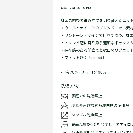
商品ID：AF009J-99-P40
身頃の前後で編み立てを切り替えたニッ
・ウールとナイロンのブレンドニット素
・ワントーンデザインで仕立てつつ、身
・トレンド感に寄り添う適度なボックス
・存在感のある前立てと裾口のリブニッ
・フィット感：Relaxed Fit
毛 70%・ナイロン 30%
洗濯方法:
家庭での洗濯禁止
塩素系及び酸素系漂白剤の使用禁止
タンブル乾燥禁止
底面温度120℃を限度としてアイロ
石油系溶剤又はデカメチルペンタシ