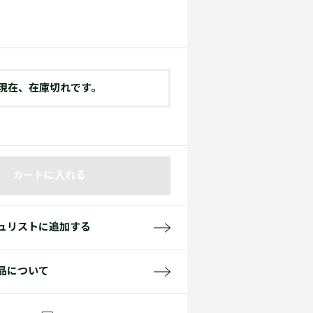
て見る
サイズ
て見る
FW26 Runway Show
Sneaker Collection
レディース ポロシャツ
現在、在庫切れです。
カートに入れる
バッグ・レザークッズ
ポロシャツ ガイド
ュリストに追加する
品について