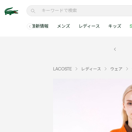
最新情報
メンズ
レディース
キッズ
S
メンズコレクションすべて
レディースコレクションすべて
メンズ 新着
ウェア
ウェア
キッズコレクショ
セールアイテム
メンズ ポロシャ
新着アイテム
新着アイテム
ウェア
ポロシャツ
ポロシャツ
新着アイテム
セールのベストセラ
クラシックフィット
ベストセラー
ベストセラー
シューズ
Tシャツ
ワンピース・スカー
ベストセラー
セールアイテムすべ
レギュラーフィット
LACOSTE
レディース
ウェア
WEB限定
WEB限定
アクセサリー
シャツ
Tシャツ
スリムフィット
キッズコレクションすべ
セールアイテム
スウェット
シャツ
半袖ポロシャツ
メンズコレクションすべて
レディースコレクションすべて
メンズ 新着
レ
セーター・ニット
セーター・ニット
長袖ポロシャツ
メ
アウター・コート
スウェット
メンズ ポロシャツ
My Style with Lacoste
パンツ
アウター・コート
トラックスーツ・セ
パンツ
小さい・大きいサイ
小さい・大きいサイ
ウェアすべて見る
ウェアすべて見る