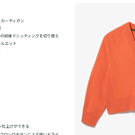
トカーディガン
材
頃の前後でニッティングを切り替え
シルエット
ト
ン仕上げができる
クロシロキサンによる弱いドライ