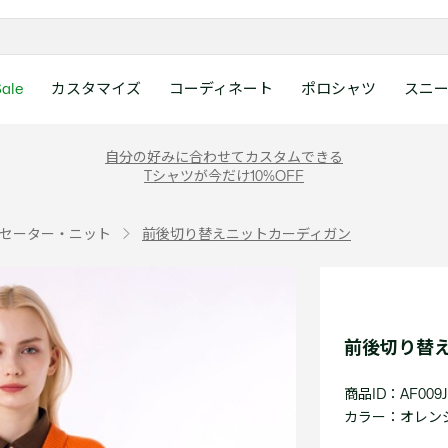
ale
カスタマイズ
コーディネート
ポロシャツ
スニ
ラコステお客様センタ
ンすべて
ツ
レディース 新着
メンズ スニーカー
シューズ
シューズ
Boys
メンズ セール
レデイース ポロシャツ
キッズ 新着
レデイース スニーカー
アクセサリー
アクセサリー
Girls
レディース セ
キッズ ポロシ
自分の好みに合わせてカスタムできる
月~土曜日：9:00 ~ 18:
Tシャツが今だけ10%OFF
ー
ウェア
レザースニーカー
レザースニーカー
レザースニーカー
ポロシャツ
ポロシャツ
クラシックフィット
ウェア
レザースニーカー
日曜日：9:00 ~ 17:0
ベルト
ベルト
ポロシャツ
ポロシャツ
ボーイズ
ト
て
シューズ
キャンバススニーカー
キャンバススニーカー
キャンバススニーカー
Tシャツ
Tシャツ
スリムフィット
シューズ
キャンバススニーカー
アンダーウェア
キャップ・ハッ
ワンピース・ス
ワンピース・ス
ガールズ
0120-37-0202 (
セーター・ニット
前後切り替えニットカーディガン
アクセサリー
スポーツシューズ
スポーツ・その他シューズ
スポーツ・その他シューズ
スウェット
スウェット
ルーズフィット
アクセサリー
スポーツシューズ
キャップ・ハッ
スカーフ・マフ
Tシャツ
Tシャツ
て
キッズ ポロシャツ
ワニ)
サンダル
サンダル
サンダル
パンツ
シャツ
半袖ポロシャツ
サンダル
スカーフ・マフ
グローブ・リス
スウェット
スウェット
ディース 新着
キッズ 新着
Eメールでのお問い合
ウェア
アウター・コート
長袖ポロシャツ
グローブ・リス
ソックス
ウェア
シャツ
ンズ スニーカー
シューズすべて見る
シューズすべて見る
レデイース スニーカー
は1営業日を目安とし
セーター・ニット
ソックス
タオル
アウター・コー
きます。
Boys すべて見る
レデイース ポロシャツ
Girls すべて見る
Lacoste Story
Our Preferred Raw Mate
前後切り替
パンツ
タオル
時計
セーター・ニッ
スポーツ
スポーツ
ットアップ
トラックスーツ
時計
香水
パンツ
Eメールでお
商品ID：AF009J
ズ
ズ
シューズ
香水
サングラス
シューズ
テニス
テニス
カラー：
オレンジ 
バッグ・小物
サングラス
ジュエリー
バッグ・小物
テニスラケット・バッグ
テニスラケット・バッグ