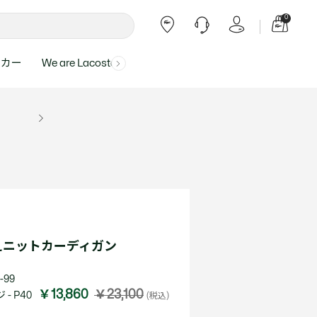
0
ーカー
We are Lacoste
よくある質問
ー受付時間：
よくある質問の回答が記載されていま
ール
ャツ
Topics
バッグ・レザーグッズ
バッグ・レザーグッズ
Final Sale - 最大 40% OFF
00
す。
アイテムが更にプライスダウン！
0（祝休）
Lacoste Harajuku
バッグ
バッグ
・ルームウェア
ト
カート
カート
小物
小物
トピックス
フリーダイヤル ミナ ワニ
ト
ラー
レザーグッズすべて見る
レザーグッズすべて見る
ラー
トバンド
わせにつきまして
トバンド
て回答させていただ
ト
rials
Our Commitments
えニットカーディガン
ト
問い合わせ
よくある質問を見る
-99
￥13,860
￥23,100
- P40
(税込)