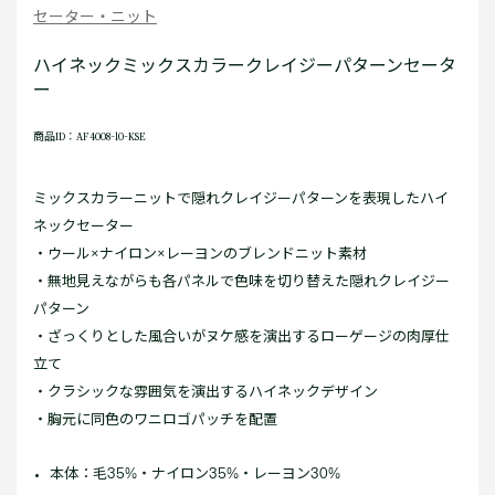
セーター・ニット
ハイネックミックスカラークレイジーパターンセータ
ー
商品ID：AF4008-10-KSE
ミックスカラーニットで隠れクレイジーパターンを表現したハイ
ネックセーター
・ウール×ナイロン×レーヨンのブレンドニット素材
・無地見えながらも各パネルで色味を切り替えた隠れクレイジー
パターン
・ざっくりとした風合いがヌケ感を演出するローゲージの肉厚仕
立て
・クラシックな雰囲気を演出するハイネックデザイン
・胸元に同色のワニロゴパッチを配置
本体：毛35%・ナイロン35%・レーヨン30%