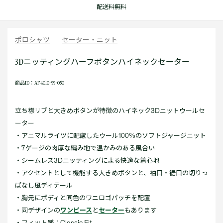
配送料無料
ポロシャツ
セーター・ニット
3Dニッティングハーフボタンハイネックセーター
商品ID：AF4010-99-050
立ち襟リブと大きめボタンが特徴のハイネック3Dニットウールセ
ーター
・アニマルライツに配慮したウール100％のソフトジャージニット
・7ゲージの肉厚な編み地で温かみのある風合い
・シームレス3Dニッティングによる快適な着心地
・アクセントとして機能する大きめボタンと、袖口・裾口の切りっ
ぱなし風ディテール
・胸元にボディと同色のワニロゴパッチを配置
・同デザインの
ワンピース
と
セーター
もあります
・フィット感：Classic Fit