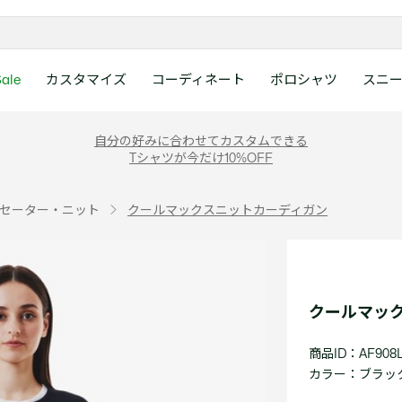
ale
カスタマイズ
コーディネート
ポロシャツ
スニ
ラコステお客様センタ
ンすべて
ツ
レディース 新着
メンズ スニーカー
シューズ
シューズ
Boys
メンズ セール
レデイース ポロシャツ
キッズ 新着
レデイース スニーカー
アクセサリー
アクセサリー
Girls
レディース セ
キッズ ポロシ
自分の好みに合わせてカスタムできる
月~土曜日：9:00 ~ 18:
Tシャツが今だけ10%OFF
ー
ウェア
レザースニーカー
レザースニーカー
レザースニーカー
ポロシャツ
ポロシャツ
クラシックフィット
ウェア
レザースニーカー
日曜日：9:00 ~ 17:0
ベルト
ベルト
ポロシャツ
ポロシャツ
ボーイズ
ト
て
シューズ
キャンバススニーカー
キャンバススニーカー
キャンバススニーカー
Tシャツ
Tシャツ
スリムフィット
シューズ
キャンバススニーカー
アンダーウェア
キャップ・ハッ
ワンピース・ス
ワンピース・ス
ガールズ
0120-37-0202 (
セーター・ニット
クールマックスニットカーディガン
アクセサリー
スポーツシューズ
スポーツ・その他シューズ
スポーツ・その他シューズ
スウェット
スウェット
ルーズフィット
アクセサリー
スポーツシューズ
キャップ・ハッ
スカーフ・マフ
Tシャツ
Tシャツ
て
キッズ ポロシャツ
ワニ)
サンダル
サンダル
サンダル
パンツ
シャツ
半袖ポロシャツ
サンダル
スカーフ・マフ
グローブ・リス
スウェット
スウェット
ディース 新着
キッズ 新着
Eメールでのお問い合
ウェア
アウター・コート
長袖ポロシャツ
グローブ・リス
ソックス
ウェア
シャツ
ンズ スニーカー
シューズすべて見る
シューズすべて見る
レデイース スニーカー
は1営業日を目安とし
セーター・ニット
ソックス
タオル
アウター・コー
きます。
Boys すべて見る
レデイース ポロシャツ
Girls すべて見る
Lacoste Story
Our Preferred Raw Mate
クールマッ
パンツ
タオル
時計
セーター・ニッ
スポーツ
スポーツ
ットアップ
トラックスーツ
時計
香水
パンツ
Eメールでお
商品ID：AF908L
ズ
ズ
シューズ
香水
サングラス
シューズ
テニス
テニス
カラー：
ブラック 
バッグ・小物
サングラス
ジュエリー
バッグ・小物
テニスラケット・バッグ
テニスラケット・バッグ