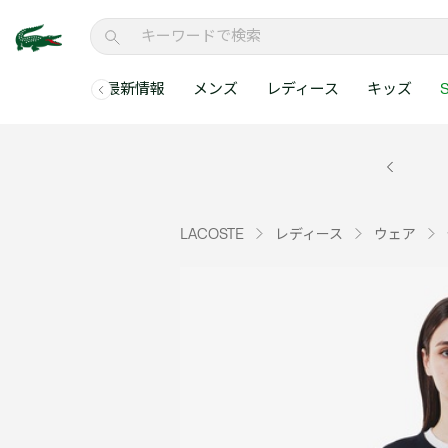
最新情報
メンズ
レディース
キッズ
S
メンズコレクションすべて
レディースコレクションすべて
メンズ 新着
ウェア
ウェア
キッズコレクショ
セールアイテム
メンズ ポロシャ
新着アイテム
新着アイテム
ウェア
ポロシャツ
ポロシャツ
新着アイテム
セールのベストセラ
クラシックフィット
ベストセラー
ベストセラー
シューズ
Tシャツ
ワンピース・スカー
ベストセラー
セールアイテムすべ
レギュラーフィット
LACOSTE
レディース
ウェア
WEB限定
WEB限定
アクセサリー
シャツ
Tシャツ
スリムフィット
キッズコレクションすべ
セールアイテム
スウェット
シャツ
半袖ポロシャツ
メンズコレクションすべて
レディースコレクションすべて
メンズ 新着
レ
セーター・ニット
セーター・ニット
長袖ポロシャツ
メ
アウター・コート
スウェット
メンズ ポロシャツ
My Style with Lacoste
パンツ
アウター・コート
トラックスーツ・セ
パンツ
小さい・大きいサイ
小さい・大きいサイ
ウェアすべて見る
ウェアすべて見る