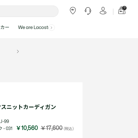
0
ーカー
We are Lacoste
よくある質問
ー受付時間：
よくある質問の回答が記載されていま
ール
ャツ
Topics
バッグ・レザーグッズ
バッグ・レザーグッズ
Final Sale - 最大 40% OFF
00
す。
アイテムが更にプライスダウン！
0（祝休）
Lacoste Harajuku
バッグ
バッグ
・ルームウェア
ト
カート
カート
小物
小物
トピックス
フリーダイヤル ミナ ワニ
ト
ラー
レザーグッズすべて見る
レザーグッズすべて見る
ラー
トバンド
わせにつきまして
トバンド
て回答させていただ
ト
rials
Our Commitments
クスニットカーディガン
ト
問い合わせ
よくある質問を見る
J-99
￥10,560
￥17,600
- 031
(税込)