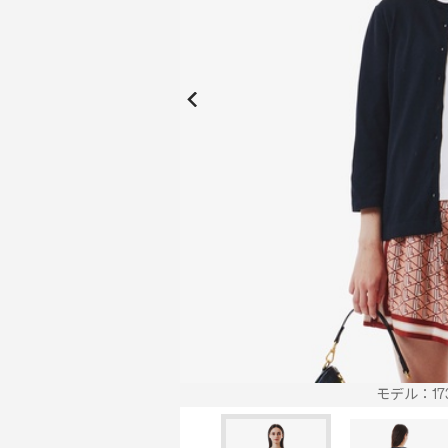
New Collection
New
Elite Active
ボーイズ 新着
My Lacoste
2026年秋の新作コレクション
2026年秋の新作コレクション
モデル：173