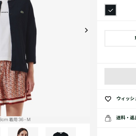
アクセサリー
水着
アクセサリー
ゴルフ
ゴルフ
アクセサリーすべ
小さい・大きいサイズ
小さい・大きい
スポーツスタイル
アクセサリーすべ
 Underwear Collection
スポーツすべて見る
My Lacoste
セールすべて見る
セールすべて見る
Carnaby
スポーツすべて見る
Baseshot Pro
ポロシャツ ガイド
ガールズ 新着
メンズ ポロシャツ
ベイビー 新着
シューズ
ベストセラー
シューズ
ベストセラー
ウィッシ
送料・返
cm 着用 36 - M