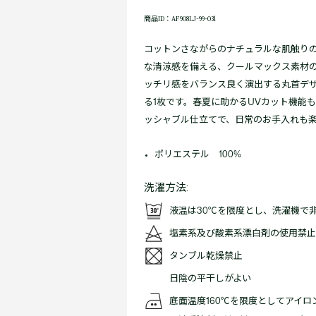
商品ID：AF908LJ-99-031
コットンさながらのナチュラルな肌触り
な清涼感を備える、クールマックス素材の
ッチリ感をバランス良く演出する丸首デ
る1枚です。春夏に助かるUVカット機能
ッシャブル仕立てで、日常のお手入れも
ポリエステル 100%
洗濯方法:
液温は30℃を限度とし、洗濯機で
塩素系及び酸素系漂白剤の使用禁止
タンブル乾燥禁止
日陰の平干しがよい
底面温度160℃を限度としてアイ