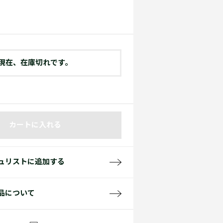
て見る
サイズ
て見る
FW26 Runway Show
Sneaker Collection
レディース ポロシャツ
現在、在庫切れです。
カートに入れる
バッグ・レザークッズ
ポロシャツ ガイド
ュリストに追加する
品について