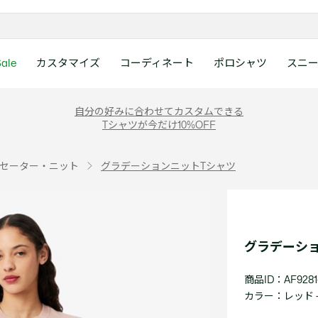
ale
カスタマイズ
コーディネート
ポロシャツ
スニ
ラコステお客様センタ
ンすべて
ツ
レディース 新着
メンズ スニーカー
シューズ
シューズ
Boys
メンズ セール
レデイース ポロシャツ
キッズ 新着
レデイース スニーカー
アクセサリー
アクセサリー
Girls
レディース セ
キッズ ポロシ
自分の好みに合わせてカスタムできる
月~土曜日：9:00 ~ 18:
Tシャツが今だけ10%OFF
ー
ウェア
レザースニーカー
レザースニーカー
レザースニーカー
ポロシャツ
ポロシャツ
クラシックフィット
ウェア
レザースニーカー
日曜日：9:00 ~ 17:0
ベルト
ベルト
ポロシャツ
ポロシャツ
ボーイズ
ト
て
シューズ
キャンバススニーカー
キャンバススニーカー
キャンバススニーカー
Tシャツ
Tシャツ
スリムフィット
シューズ
キャンバススニーカー
アンダーウェア
キャップ・ハッ
ワンピース・ス
ワンピース・ス
ガールズ
0120-37-0202 (
セーター・ニット
グラデーションニットTシャツ
アクセサリー
スポーツシューズ
スポーツ・その他シューズ
スポーツ・その他シューズ
スウェット
スウェット
ルーズフィット
アクセサリー
スポーツシューズ
キャップ・ハッ
スカーフ・マフ
Tシャツ
Tシャツ
て
キッズ ポロシャツ
ワニ)
サンダル
サンダル
サンダル
パンツ
シャツ
半袖ポロシャツ
サンダル
スカーフ・マフ
グローブ・リス
スウェット
スウェット
ディース 新着
キッズ 新着
Eメールでのお問い合
ウェア
アウター・コート
長袖ポロシャツ
グローブ・リス
ソックス
ウェア
シャツ
ンズ スニーカー
シューズすべて見る
シューズすべて見る
レデイース スニーカー
は1営業日を目安とし
セーター・ニット
ソックス
タオル
アウター・コー
きます。
Boys すべて見る
レデイース ポロシャツ
Girls すべて見る
Lacoste Story
Our Preferred Raw Mate
グラデーシ
パンツ
タオル
時計
セーター・ニッ
スポーツ
スポーツ
ットアップ
トラックスーツ
時計
香水
パンツ
Eメールでお
商品ID：AF9281-
ズ
ズ
シューズ
香水
サングラス
シューズ
テニス
テニス
カラー：
レッド -
バッグ・小物
サングラス
ジュエリー
バッグ・小物
テニスラケット・バッグ
テニスラケット・バッグ