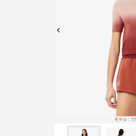
New Collection
New
Elite Active
ボーイズ 新着
My Lacoste
2026年秋の新作コレクション
2026年秋の新作コレクション
モデル：175