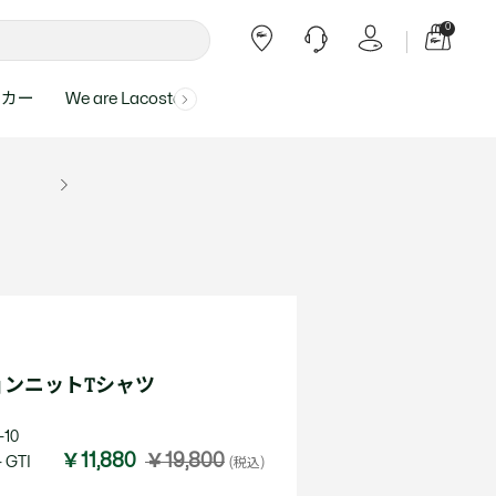
0
ーカー
We are Lacoste
よくある質問
ー受付時間：
よくある質問の回答が記載されていま
ール
ャツ
Topics
バッグ・レザーグッズ
バッグ・レザーグッズ
Final Sale - 最大 40% OFF
00
す。
アイテムが更にプライスダウン！
0（祝休）
Lacoste Harajuku
バッグ
バッグ
・ルームウェア
ト
カート
カート
小物
小物
トピックス
フリーダイヤル ミナ ワニ
ト
ラー
レザーグッズすべて見る
レザーグッズすべて見る
ラー
トバンド
わせにつきまして
トバンド
て回答させていただ
ト
rials
Our Commitments
ョンニットTシャツ
ト
問い合わせ
よくある質問を見る
10
￥11,880
￥19,800
 GTI
(税込)