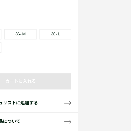
て見る
サイズ
て見る
FW26 Runway Show
Sneaker Collection
レディース ポロシャツ
36 - M
38 - L
バッグ・レザークッズ
カートに入れる
ポロシャツ ガイド
ュリストに追加する
品について