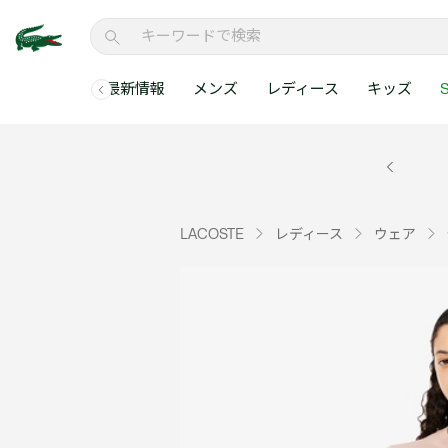
最新情報
メンズ
レディース
キッズ
S
メンズコレクションすべて
レディースコレクションすべて
メンズ 新着
ウェア
ウェア
キッズコレクショ
セールアイテム
メンズ ポロシャ
新着アイテム
新着アイテム
ウェア
ポロシャツ
ポロシャツ
新着アイテム
セールのベストセラ
クラシックフィット
ベストセラー
ベストセラー
シューズ
Tシャツ
ワンピース・スカー
ベストセラー
セールアイテムすべ
レギュラーフィット
LACOSTE
レディース
ウェア
WEB限定
WEB限定
アクセサリー
シャツ
Tシャツ
スリムフィット
キッズコレクションすべ
セールアイテム
スウェット
シャツ
半袖ポロシャツ
メンズコレクションすべて
レディースコレクションすべて
メンズ 新着
レ
セーター・ニット
セーター・ニット
長袖ポロシャツ
メ
アウター・コート
スウェット
メンズ ポロシャツ
My Style with Lacoste
パンツ
アウター・コート
トラックスーツ・セ
パンツ
小さい・大きいサイ
小さい・大きいサイ
ウェアすべて見る
ウェアすべて見る