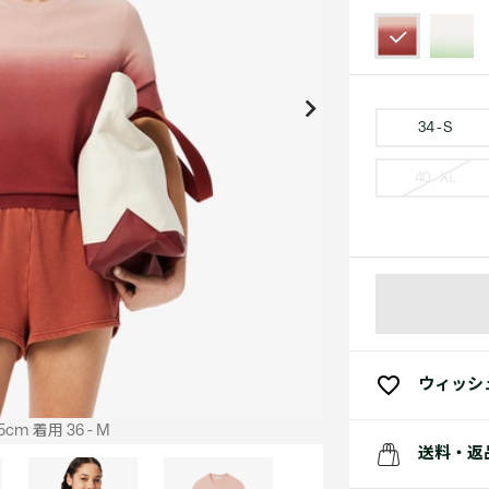
アクセサリー
水着
アクセサリー
ゴルフ
ゴルフ
アクセサリーすべ
小さい・大きいサイズ
小さい・大きい
スポーツスタイル
アクセサリーすべ
 Underwear Collection
スポーツすべて見る
My Lacoste
セールすべて見る
セールすべて見る
Carnaby
スポーツすべて見る
Baseshot Pro
ポロシャツ ガイド
ガールズ 新着
メンズ ポロシャツ
ベイビー 新着
34 - S
40 - XL
シューズ
ベストセラー
シューズ
ベストセラー
ウィッシ
cm 着用 36 - M
送料・返