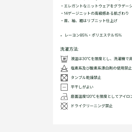
・エレガントなニットウェアをグラデー
・14ゲージニットの高級感ある肌ざわり
・首、袖、裾はリブニット仕上げ
レーヨン85%・ポリエステル15%
洗濯方法:
液温は30℃を限度とし、洗濯機で
塩素系及び酸素系漂白剤の使用禁止
タンブル乾燥禁止
平干しがよい
底面温度120℃を限度としてアイロ
ドライクリーニング禁止