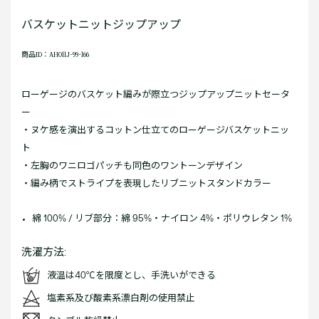
バスケットニットジップアップ
商品ID：AH011J-99-166
ローゲージのバスケット編みが際立つジップアップニットセータ
ー
・ヌケ感を演出するコットン仕立てのローゲージバスケットニッ
ト
・左胸のワニロゴパッチも同色のワントーンデザイン
・編み柄でストライプを表現したリブニットスタンドカラー
綿 100% / リブ部分：綿 95%・ナイロン 4%・ポリウレタン 1%
洗濯方法:
液温は40℃を限度とし、手洗いができる
塩素系及び酸素系漂白剤の使用禁止