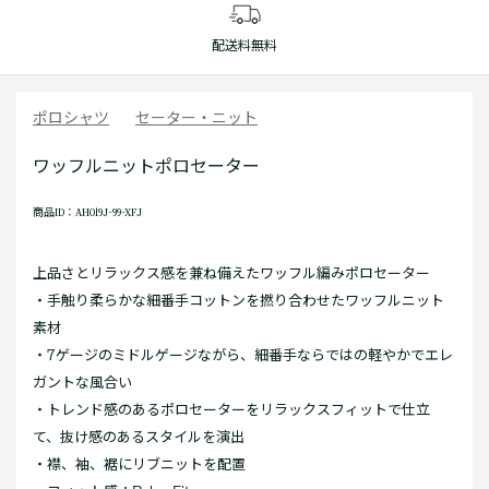
配送料無料
ポロシャツ
セーター・ニット
ワッフルニットポロセーター
商品ID：AH019J-99-XFJ
上品さとリラックス感を兼ね備えたワッフル編みポロセーター
・手触り柔らかな細番手コットンを撚り合わせたワッフルニット
素材
・7ゲージのミドルゲージながら、細番手ならではの軽やかでエレ
ガントな風合い
・トレンド感のあるポロセーターをリラックスフィットで仕立
て、抜け感のあるスタイルを演出
・襟、袖、裾にリブニットを配置