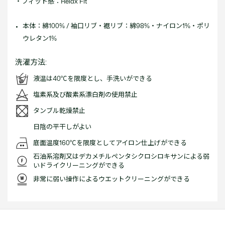
・フィット感：Relax Fit
本体：綿100% / 袖口リブ・裾リブ：綿98%・ナイロン1%・ポリ
ウレタン1%
洗濯方法:
液温は40℃を限度とし、手洗いができる
塩素系及び酸素系漂白剤の使用禁止
タンブル乾燥禁止
日陰の平干しがよい
底面温度160℃を限度としてアイロン仕上げができる
石油系溶剤又はデカメチルペンタシクロシロキサンによる弱
いドライクリーニングができる
非常に弱い操作によるウエットクリーニングができる