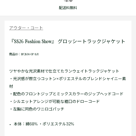
配送料無料
アウター・コート
『SS26 Fashion Show』 グロッシートラックジャケット
商品ID：BF2634-OP-SJI
ツヤやかな光沢素材で仕立てたランウェイトラックジャケット
・光沢感が際立つコットン×ポリエステルのブレンドシャイニー素
材
・配色のフロントジップとミックスカラーのジップヘッドコード
・シルエットアレンジが可能な裾口のドローコード
・左胸に同色のワニロゴパッチ
本体：綿68% ・ポリエステル32%