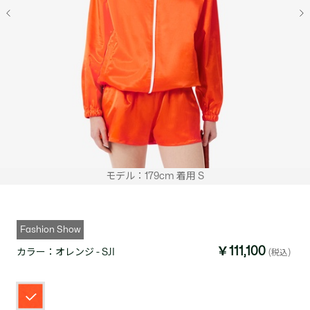
モデル：179cm 着用 S
Fashion Show
￥111,100
カラー：
オレンジ - SJI
(税込)