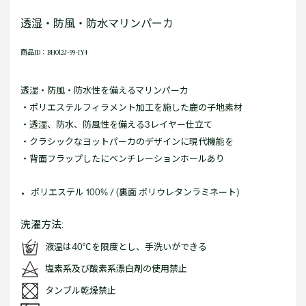
透湿・防風・防水マリンパーカ
商品ID：BH012J-99-IY4
透湿・防風・防水性を備えるマリンパーカ
・ポリエステルフィラメント加工を施した鹿の子地素材
・透湿、防水、防風性を備える3レイヤー仕立て
・クラシックなヨットパーカのデザインに現代機能を
・背面フラップしたにベンチレーションホールあり
ポリエステル 100% / (裏面 ポリウレタンラミネート)
洗濯方法:
液温は40℃を限度とし、手洗いができる
塩素系及び酸素系漂白剤の使用禁止
タンブル乾燥禁止