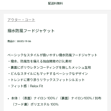
配送料無料
アウター・コート
撥水防風フードジャケット
商品ID：BH015J-99-166
ベーシックなスタイルが扱いやすい撥水防風フードジャケット
・撥水、防風性を備える独自開発の2.5L素材
・裏面にポリウレタンコーティングを施したメッシュ生地
・どんなスタイルにもマッチするベーシックなデザイン
・トレンドに寄り添うリラックスフィットシルエット
・フィット感：Relax Fit
本体：（表面）ナイロン 100% / （裏面）ナイロン100% / 別布
（フード裏）ポリエステル 100%