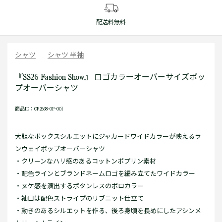
配送料無料
シャツ
シャツ 半袖
『SS26 Fashion Show』 ロゴカラーオーバーサイズポッ
プオーバーシャツ
商品ID：CF2638-OP-001
大胆なボックスシルエットにジャカードワイドカラーが映えるラ
ンウェイポップオーバーシャツ
・クリーンなハリ感のあるコットンポプリン素材
・配色ラインとブランドネームロゴを編み立てたワイドカラー
・ヌケ感を演出するボタンレスのポロカラー
・袖口は配色ストライプのリブニット仕立て
・動きのあるシルエットを作る、後ろ身頃を長めにしたアシンメ