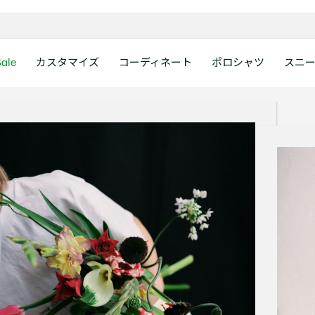
ale
カスタマイズ
コーディネート
ポロシャツ
スニ
ラコステお客様センタ
ンすべて
ツ
レディース 新着
メンズ スニーカー
シューズ
シューズ
Boys
メンズ セール
レデイース ポロシャツ
キッズ 新着
レデイース スニーカー
アクセサリー
アクセサリー
Girls
レディース セ
キッズ ポロシ
月~土曜日：9:00 ~ 18:
ー
ウェア
レザースニーカー
レザースニーカー
レザースニーカー
ポロシャツ
ポロシャツ
クラシックフィット
ウェア
レザースニーカー
日曜日：9:00 ~ 17:0
ベルト
ベルト
ポロシャツ
ポロシャツ
ボーイズ
ト
て
シューズ
キャンバススニーカー
キャンバススニーカー
キャンバススニーカー
Tシャツ
Tシャツ
スリムフィット
シューズ
キャンバススニーカー
アンダーウェア
キャップ・ハッ
ワンピース・ス
ワンピース・ス
ガールズ
0120-37-0202 (
アクセサリー
スポーツシューズ
スポーツ・その他シューズ
スポーツ・その他シューズ
スウェット
スウェット
ルーズフィット
アクセサリー
スポーツシューズ
キャップ・ハッ
スカーフ・マフ
Tシャツ
Tシャツ
て
キッズ ポロシャツ
ワニ)
サンダル
サンダル
サンダル
パンツ
シャツ
半袖ポロシャツ
サンダル
スカーフ・マフ
グローブ・リス
スウェット
スウェット
ディース 新着
キッズ 新着
Eメールでのお問い合
ウェア
アウター・コート
長袖ポロシャツ
グローブ・リス
ソックス
ウェア
シャツ
ンズ スニーカー
シューズすべて見る
シューズすべて見る
レデイース スニーカー
は1営業日を目安とし
セーター・ニット
ソックス
タオル
アウター・コー
きます。
Boys すべて見る
レデイース ポロシャツ
Girls すべて見る
Lacoste Story
Our Preferred Raw Mate
パンツ
タオル
時計
セーター・ニッ
スポーツ
スポーツ
ットアップ
トラックスーツ
時計
香水
パンツ
Eメールでお
ズ
ズ
シューズ
香水
サングラス
シューズ
テニス
テニス
バッグ・小物
サングラス
ジュエリー
バッグ・小物
テニスラケット・バッグ
テニスラケット・バッグ