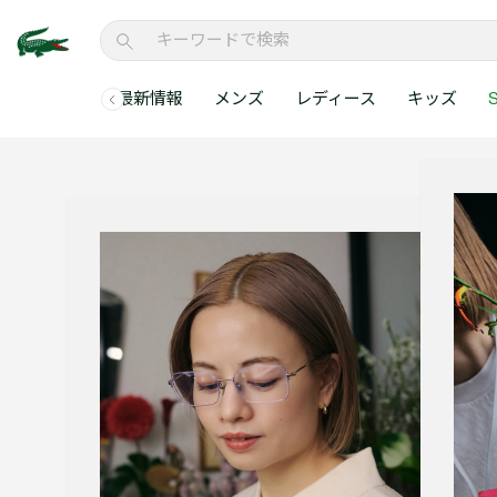
最新情報
メンズ
レディース
キッズ
S
メンズコレクションすべて
レディースコレクションすべて
メンズ 新着
ウェア
ウェア
キッズコレクショ
セールアイテム
メンズ ポロシャ
新着アイテム
新着アイテム
ウェア
ポロシャツ
ポロシャツ
新着アイテム
セールのベストセラ
クラシックフィット
ベストセラー
ベストセラー
シューズ
Tシャツ
ワンピース・スカー
ベストセラー
セールアイテムすべ
レギュラーフィット
WEB限定
WEB限定
アクセサリー
シャツ
Tシャツ
スリムフィット
キッズコレクションすべ
セールアイテム
スウェット
シャツ
半袖ポロシャツ
メンズコレクションすべて
レディースコレクションすべて
メンズ 新着
レ
セーター・ニット
セーター・ニット
長袖ポロシャツ
メ
アウター・コート
スウェット
メンズ ポロシャツ
My Style with Lacoste
パンツ
アウター・コート
トラックスーツ・セ
パンツ
小さい・大きいサイ
小さい・大きいサイ
ウェアすべて見る
ウェアすべて見る