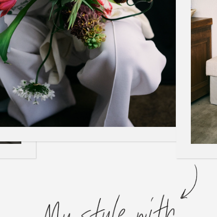
アクセサリー
水着
アクセサリー
ゴルフ
ゴルフ
アクセサリーすべ
小さい・大きいサイズ
小さい・大きい
スポーツスタイル
アクセサリーすべ
 Underwear Collection
My Lacoste
スポーツすべて見る
セールすべて見る
セールすべて見る
Carnaby
Baseshot Pro
スポーツすべて見る
ポロシャツ ガイド
ガールズ 新着
メンズ ポロシャツ
ベイビー 新着
シューズ
ベストセラー
シューズ
ベストセラー