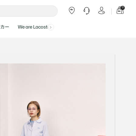
0
ーカー
We are Lacoste
よくある質問
ー受付時間：
よくある質問の回答が記載されていま
ール
ャツ
Topics
バッグ・レザーグッズ
バッグ・レザーグッズ
00
す。
0（祝休）
Lacoste Harajuku
バッグ
バッグ
・ルームウェア
ト
カート
カート
小物
小物
トピックス
フリーダイヤル ミナ ワニ
ト
ラー
レザーグッズすべて見る
レザーグッズすべて見る
ラー
トバンド
わせにつきまして
トバンド
て回答させていただ
ト
rials
Our Commitments
ト
問い合わせ
よくある質問を見る