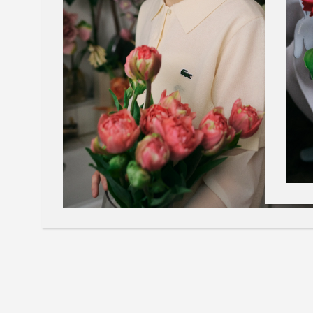
New Collection
New
Elite Active
ボーイズ 新着
My Lacoste
2026年秋の新作コレクション
2026年秋の新作コレクション