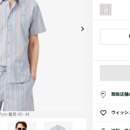
アクセサリー
水着
アクセサリー
ゴルフ
ゴルフ
アクセサリーすべ
小さい・大きいサイズ
小さい・大きい
スポーツスタイル
アクセサリーすべ
 Underwear Collection
スポーツすべて見る
My Lacoste
セールすべて見る
セールすべて見る
Carnaby
スポーツすべて見る
Baseshot Pro
ポロシャツ ガイド
ガールズ 新着
メンズ ポロシャツ
ベイビー 新着
シューズ
ベストセラー
シューズ
ベストセラー
取扱店舗
ウィッシ
cm 着用 40 - M