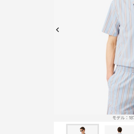
New Collection
New
Elite Active
ボーイズ 新着
My Lacoste
2026年秋の新作コレクション
2026年秋の新作コレクション
モデル：187