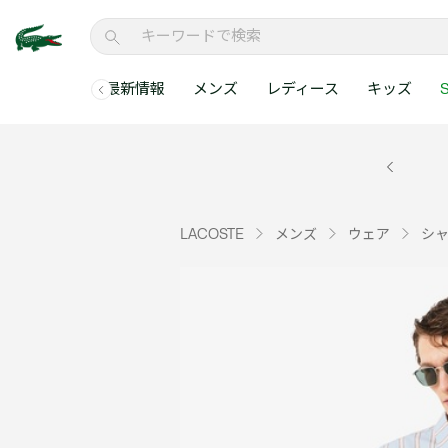
最新情報
メンズ
レディース
キッズ
S
メンズコレクションすべて
レディースコレクションすべて
メンズ 新着
ウェア
ウェア
キッズコレクショ
セールアイテム
メンズ ポロシャ
新着アイテム
新着アイテム
ウェア
ポロシャツ
ポロシャツ
新着アイテム
セールのベストセラ
クラシックフィット
ベストセラー
ベストセラー
シューズ
Tシャツ
ワンピース・スカー
ベストセラー
セールアイテムすべ
レギュラーフィット
LACOSTE
メンズ
ウェア
シ
WEB限定
WEB限定
アクセサリー
シャツ
Tシャツ
スリムフィット
キッズコレクションすべ
セールアイテム
スウェット
シャツ
半袖ポロシャツ
メンズコレクションすべて
レディースコレクションすべて
メンズ 新着
レ
セーター・ニット
セーター・ニット
長袖ポロシャツ
メ
アウター・コート
スウェット
メンズ ポロシャツ
My Style with Lacoste
パンツ
アウター・コート
トラックスーツ・セ
パンツ
小さい・大きいサイ
小さい・大きいサイ
ウェアすべて見る
ウェアすべて見る