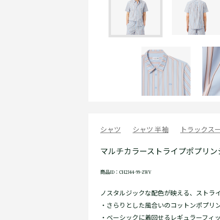
シャツ
シャツ 半袖
トラックス
マルチカラーストライプポプリン
商品ID：CH2344-99-ZWV
ノスタルジックな配色が映える、ストラ
・さらりとした風合いのコットンポプリ
・ベーシックに着回せるレギュラーフィ