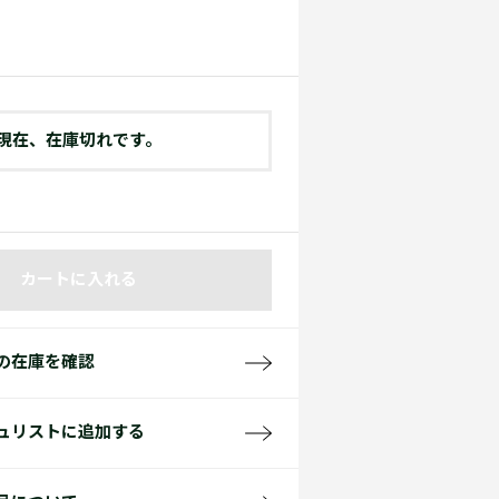
て見る
サイズ
て見る
FW26 Runway Show
Sneaker Collection
レディース ポロシャツ
現在、在庫切れです。
カートに入れる
バッグ・レザークッズ
ポロシャツ ガイド
の在庫を確認
ュリストに追加する