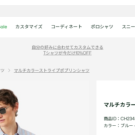
ale
カスタマイズ
コーディネート
ポロシャツ
スニ
ラコステお客様センタ
ンすべて
ツ
レディース 新着
メンズ スニーカー
シューズ
シューズ
Boys
メンズ セール
レデイース ポロシャツ
キッズ 新着
レデイース スニーカー
アクセサリー
アクセサリー
Girls
レディース セ
キッズ ポロシ
自分の好みに合わせてカスタムできる
月~土曜日：9:00 ~ 18:
Tシャツが今だけ10%OFF
ー
ウェア
レザースニーカー
レザースニーカー
レザースニーカー
ポロシャツ
ポロシャツ
クラシックフィット
ウェア
レザースニーカー
日曜日：9:00 ~ 17:0
ベルト
ベルト
ポロシャツ
ポロシャツ
ボーイズ
ト
て
シューズ
キャンバススニーカー
キャンバススニーカー
キャンバススニーカー
Tシャツ
Tシャツ
スリムフィット
シューズ
キャンバススニーカー
アンダーウェア
キャップ・ハッ
ワンピース・ス
ワンピース・ス
ガールズ
0120-37-0202 (
ャツ
マルチカラーストライプポプリンシャツ
アクセサリー
スポーツシューズ
スポーツ・その他シューズ
スポーツ・その他シューズ
スウェット
スウェット
ルーズフィット
アクセサリー
スポーツシューズ
キャップ・ハッ
スカーフ・マフ
Tシャツ
Tシャツ
て
キッズ ポロシャツ
ワニ)
サンダル
サンダル
サンダル
パンツ
シャツ
半袖ポロシャツ
サンダル
スカーフ・マフ
グローブ・リス
スウェット
スウェット
ディース 新着
キッズ 新着
Eメールでのお問い合
ウェア
アウター・コート
長袖ポロシャツ
グローブ・リス
ソックス
ウェア
シャツ
ンズ スニーカー
シューズすべて見る
シューズすべて見る
レデイース スニーカー
は1営業日を目安とし
セーター・ニット
ソックス
タオル
アウター・コー
きます。
Boys すべて見る
レデイース ポロシャツ
Girls すべて見る
Lacoste Story
Our Preferred Raw Mate
マルチカラ
パンツ
タオル
時計
セーター・ニッ
スポーツ
スポーツ
ットアップ
トラックスーツ
時計
香水
パンツ
Eメールでお
商品ID：CH234
ズ
ズ
シューズ
香水
サングラス
シューズ
テニス
テニス
カラー：
ブルー -
バッグ・小物
サングラス
ジュエリー
バッグ・小物
テニスラケット・バッグ
テニスラケット・バッグ