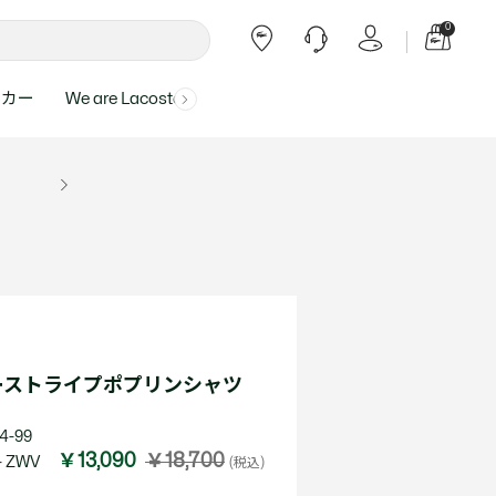
0
ーカー
We are Lacoste
よくある質問
ー受付時間：
よくある質問の回答が記載されていま
ール
ャツ
Topics
バッグ・レザーグッズ
バッグ・レザーグッズ
Final Sale - 最大 40% OFF
00
す。
アイテムが更にプライスダウン！
0（祝休）
Lacoste Harajuku
バッグ
バッグ
・ルームウェア
ト
カート
カート
小物
小物
トピックス
フリーダイヤル ミナ ワニ
ト
ラー
レザーグッズすべて見る
レザーグッズすべて見る
ラー
トバンド
わせにつきまして
トバンド
て回答させていただ
ト
rials
Our Commitments
ーストライプポプリンシャツ
ト
問い合わせ
よくある質問を見る
4-99
￥13,090
￥18,700
 ZWV
(税込)