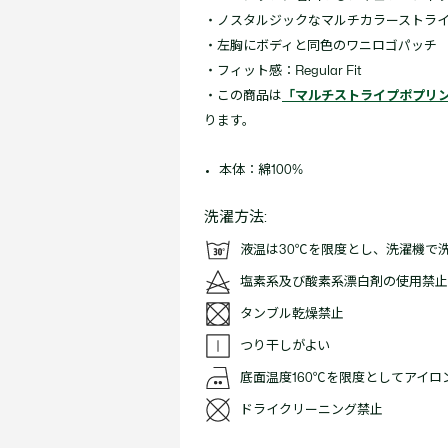
・ノスタルジックなマルチカラーストラ
・左胸にボディと同色のワニロゴパッチ
・フィット感：Regular Fit
・この商品は
「マルチストライプポプリ
ります。
本体：綿100%
洗濯方法:
液温は30℃を限度とし、洗濯機で
塩素系及び酸素系漂白剤の使用禁止
タンブル乾燥禁止
つり干しがよい
底面温度160℃を限度としてアイ
ドライクリーニング禁止