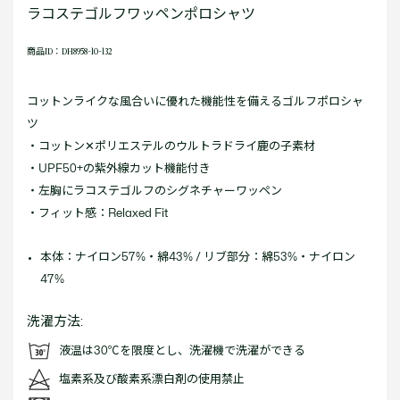
ラコステゴルフワッペンポロシャツ
商品ID：DH8958-10-132
コットンライクな風合いに優れた機能性を備えるゴルフポロシャ
ツ
・コットン✕ポリエステルのウルトラドライ鹿の子素材
・UPF50+の紫外線カット機能付き
・左胸にラコステゴルフのシグネチャーワッペン
・フィット感：Relaxed Fit
本体：ナイロン57%・綿43% / リブ部分：綿53%・ナイロン
47%
洗濯方法:
液温は30℃を限度とし、洗濯機で洗濯ができる
塩素系及び酸素系漂白剤の使用禁止