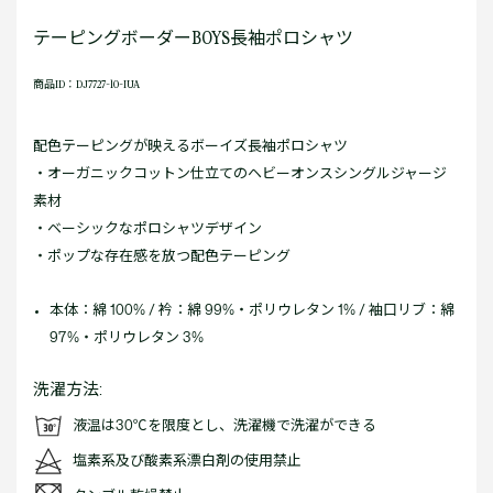
テーピングボーダーBOYS長袖ポロシャツ
商品ID：DJ7727-10-IUA
配色テーピングが映えるボーイズ長袖ポロシャツ
・オーガニックコットン仕立てのヘビーオンスシングルジャージ
素材
・ベーシックなポロシャツデザイン
・ポップな存在感を放つ配色テーピング
本体：綿 100% / 衿：綿 99%・ポリウレタン 1% / 袖口リブ：綿
97%・ポリウレタン 3%
洗濯方法:
液温は30℃を限度とし、洗濯機で洗濯ができる
塩素系及び酸素系漂白剤の使用禁止