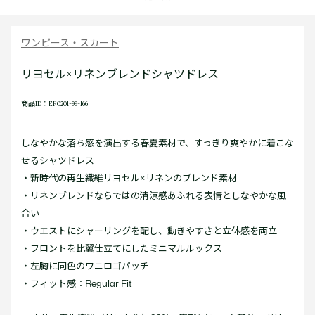
ワンピース・スカート
リヨセル×リネンブレンドシャツドレス
商品ID：EF0201-99-166
しなやかな落ち感を演出する春夏素材で、すっきり爽やかに着こな
せるシャツドレス
・新時代の再生繊維リヨセル×リネンのブレンド素材
・リネンブレンドならではの清涼感あふれる表情としなやかな風
合い
・ウエストにシャーリングを配し、動きやすさと立体感を両立
・フロントを比翼仕立てにしたミニマルルックス
・左胸に同色のワニロゴパッチ
・フィット感：Regular Fit