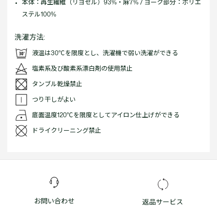
本体：再生繊維（リヨセル）93%・麻7% / ヨーク部分：ポリエ
ステル100%
洗濯方法:
液温は30℃を限度とし、洗濯機で弱い洗濯ができる
塩素系及び酸素系漂白剤の使用禁止
タンブル乾燥禁止
つり干しがよい
底面温度120℃を限度としてアイロン仕上げができる
ドライクリーニング禁止
お問い合わせ
返品サービス