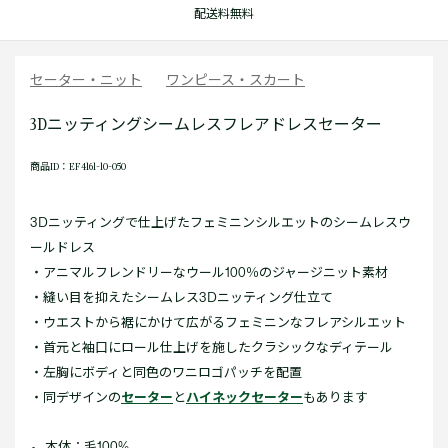
配送料無料
セーター・ニット
ワンピース・スカート
3Dニッティングシームレスフレアドレスセーター
商品ID：EF4161-10-050
3Dニッティングで仕上げたフェミニンシルエットのシームレスウ
ールドレス
・アニマルフレンドリーなウール100％のジャージニット素材
・縫い目を抑えたシームレス3Dニッティング仕立て
・ウエストから裾にかけて広がるフェミニンなフレアシルエット
・首元と袖口にロール仕上げを施したクラシックなディテール
・左胸にボディと同色のワニロゴパッチを配置
・同デザインの
セーター
と
ハイネックセーター
もあります
本体：毛100%