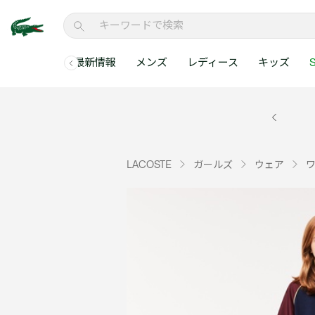
最新情報
メンズ
レディース
キッズ
S
メンズコレクションすべて
レディースコレクションすべて
メンズ 新着
ウェア
ウェア
キッズコレクショ
セールアイテム
メンズ ポロシャ
新着アイテム
新着アイテム
ウェア
ポロシャツ
ポロシャツ
新着アイテム
セールのベストセラ
クラシックフィット
ベストセラー
ベストセラー
シューズ
Tシャツ
ワンピース・スカー
ベストセラー
セールアイテムすべ
レギュラーフィット
LACOSTE
ガールズ
ウェア
WEB限定
WEB限定
アクセサリー
シャツ
Tシャツ
スリムフィット
キッズコレクションすべ
セールアイテム
スウェット
シャツ
半袖ポロシャツ
メンズコレクションすべて
レディースコレクションすべて
メンズ 新着
レ
セーター・ニット
セーター・ニット
長袖ポロシャツ
メ
アウター・コート
スウェット
メンズ ポロシャツ
My Style with Lacoste
パンツ
アウター・コート
トラックスーツ・セ
パンツ
小さい・大きいサイ
小さい・大きいサイ
ウェアすべて見る
ウェアすべて見る