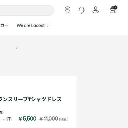
0
ーカー
We are Lacoste
よくある質問
ー受付時間：
よくある質問の回答が記載されていま
ール
ャツ
Topics
バッグ・レザーグッズ
バッグ・レザーグッズ
Final Sale - 最大 40% OFF
00
す。
アイテムが更にプライスダウン！
0（祝休）
Lacoste Harajuku
バッグ
バッグ
・ルームウェア
ト
カート
カート
小物
小物
トピックス
フリーダイヤル ミナ ワニ
ト
ラー
レザーグッズすべて見る
レザーグッズすべて見る
ラー
トバンド
わせにつきまして
トバンド
て回答させていただ
ト
rials
Our Commitments
ラグランスリーブTシャツドレス
ト
問い合わせ
よくある質問を見る
10
￥5,500
￥11,000
- KTI
(税込)