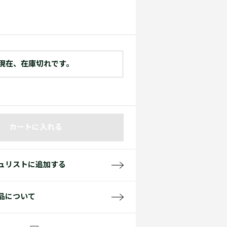
て見る
サイズ
て見る
FW26 Runway Show
Sneaker Collection
レディース ポロシャツ
現在、在庫切れです。
カートに入れる
バッグ・レザークッズ
ポロシャツ ガイド
ュリストに追加する
品について