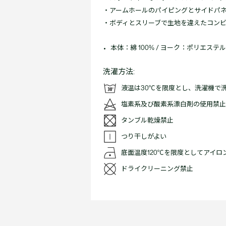
・アームホールのパイピングとサイドパ
・ボディとスリーブで生地を違えたコン
本体：綿 100% / ヨーク：ポリエステル 
洗濯方法:
液温は30℃を限度とし、洗濯機で
塩素系及び酸素系漂白剤の使用禁止
タンブル乾燥禁止
つり干しがよい
底面温度120℃を限度としてアイロ
ドライクリーニング禁止