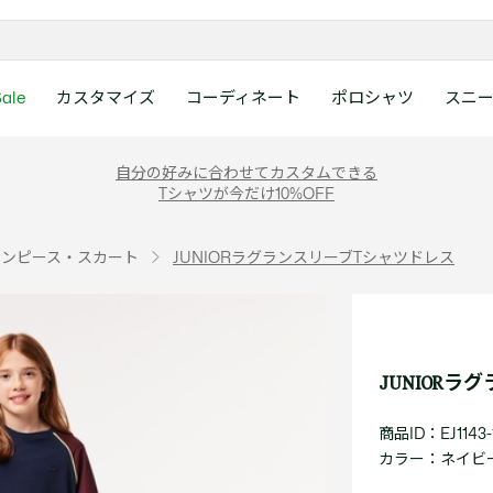
ale
カスタマイズ
コーディネート
ポロシャツ
スニ
ラコステお客様センタ
ンすべて
ツ
レディース 新着
メンズ スニーカー
シューズ
シューズ
Boys
メンズ セール
レデイース ポロシャツ
キッズ 新着
レデイース スニーカー
アクセサリー
アクセサリー
Girls
レディース セ
キッズ ポロシ
自分の好みに合わせてカスタムできる
月~土曜日：9:00 ~ 18:
Tシャツが今だけ10%OFF
ー
ウェア
レザースニーカー
レザースニーカー
レザースニーカー
ポロシャツ
ポロシャツ
クラシックフィット
ウェア
レザースニーカー
日曜日：9:00 ~ 17:0
ベルト
ベルト
ポロシャツ
ポロシャツ
ボーイズ
ト
て
シューズ
キャンバススニーカー
キャンバススニーカー
キャンバススニーカー
Tシャツ
Tシャツ
スリムフィット
シューズ
キャンバススニーカー
アンダーウェア
キャップ・ハッ
ワンピース・ス
ワンピース・ス
ガールズ
0120-37-0202 (
ワンピース・スカート
JUNIORラグランスリーブTシャツドレス
アクセサリー
スポーツシューズ
スポーツ・その他シューズ
スポーツ・その他シューズ
スウェット
スウェット
ルーズフィット
アクセサリー
スポーツシューズ
キャップ・ハッ
スカーフ・マフ
Tシャツ
Tシャツ
て
キッズ ポロシャツ
ワニ)
サンダル
サンダル
サンダル
パンツ
シャツ
半袖ポロシャツ
サンダル
スカーフ・マフ
グローブ・リス
スウェット
スウェット
ディース 新着
キッズ 新着
Eメールでのお問い合
ウェア
アウター・コート
長袖ポロシャツ
グローブ・リス
ソックス
ウェア
シャツ
ンズ スニーカー
シューズすべて見る
シューズすべて見る
レデイース スニーカー
は1営業日を目安とし
セーター・ニット
ソックス
タオル
アウター・コー
きます。
Boys すべて見る
レデイース ポロシャツ
Girls すべて見る
Lacoste Story
Our Preferred Raw Mate
JUNIOR
パンツ
タオル
時計
セーター・ニッ
スポーツ
スポーツ
ットアップ
トラックスーツ
時計
香水
パンツ
Eメールでお
商品ID：EJ1143-
ズ
ズ
シューズ
香水
サングラス
シューズ
テニス
テニス
カラー：
ネイビー 
バッグ・小物
サングラス
ジュエリー
バッグ・小物
テニスラケット・バッグ
テニスラケット・バッグ