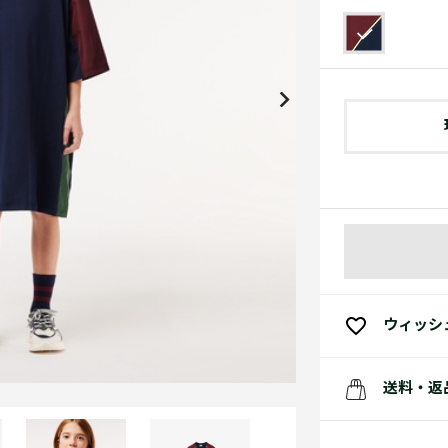
アクセサリー
水着
アクセサリー
ゴルフ
ゴルフ
アクセサリーすべ
小さい・大きいサイズ
小さい・大きい
スポーツスタイル
アクセサリーすべ
 Underwear Collection
スポーツすべて見る
My Lacoste
セールすべて見る
セールすべて見る
Carnaby
スポーツすべて見る
Baseshot Pro
ポロシャツ ガイド
ガールズ 新着
メンズ ポロシャツ
ベイビー 新着
シューズ
ベストセラー
シューズ
ベストセラー
ウィッシ
送料・返