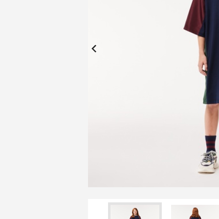
New Collection
New
Elite Active
ボーイズ 新着
My Lacoste
2026年秋の新作コレクション
2026年秋の新作コレクション