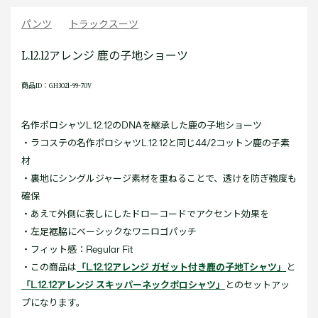
パンツ
トラックスーツ
L.12.12アレンジ 鹿の子地ショーツ
商品ID：GH3021-99-70V
名作ポロシャツL.12.12のDNAを継承した鹿の子地ショーツ
・ラコステの名作ポロシャツL.12.12と同じ44/2コットン鹿の子素
材
・裏地にシングルジャージ素材を重ねることで、透けを防ぎ強度も
確保
・あえて外側に表しにしたドローコードでアクセント効果を
・左足裾脇にベーシックなワニロゴパッチ
・フィット感：Regular Fit
・この商品は
「L.12.12アレンジ ガゼット付き鹿の子地Tシャツ」
と
「L.12.12アレンジ スキッパーネックポロシャツ」
とのセットアッ
プになります。