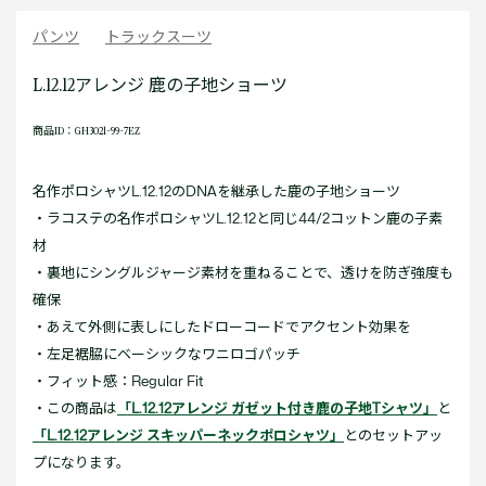
パンツ
トラックスーツ
L.12.12アレンジ 鹿の子地ショーツ
商品ID：GH3021-99-7EZ
名作ポロシャツL.12.12のDNAを継承した鹿の子地ショーツ
・ラコステの名作ポロシャツL.12.12と同じ44/2コットン鹿の子素
材
・裏地にシングルジャージ素材を重ねることで、透けを防ぎ強度も
確保
・あえて外側に表しにしたドローコードでアクセント効果を
・左足裾脇にベーシックなワニロゴパッチ
・フィット感：Regular Fit
・この商品は
「L.12.12アレンジ ガゼット付き鹿の子地Tシャツ」
と
「L.12.12アレンジ スキッパーネックポロシャツ」
とのセットアッ
プになります。