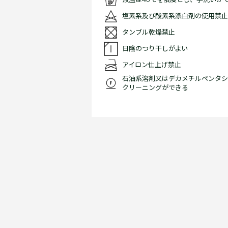
液温は40℃を限度とし、手洗いが
塩素系及び酸素系漂白剤の使用禁止
タンブル乾燥禁止
日陰のつり干しがよい
アイロン仕上げ禁止
石油系溶剤又はデカメチルペンタシ
クリーニングができる