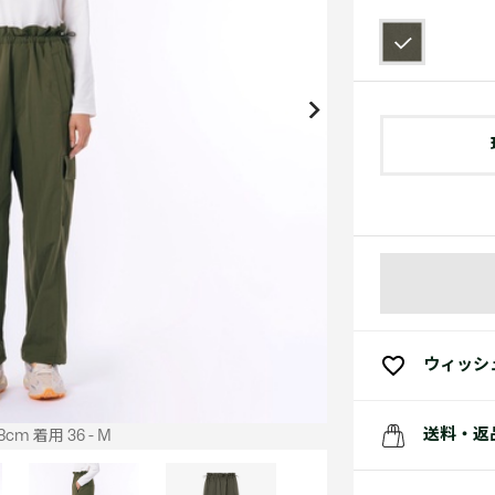
アクセサリー
水着
アクセサリー
ゴルフ
ゴルフ
アクセサリーすべ
小さい・大きいサイズ
小さい・大きい
スポーツスタイル
アクセサリーすべ
 Underwear Collection
スポーツすべて見る
My Lacoste
セールすべて見る
セールすべて見る
Carnaby
スポーツすべて見る
Baseshot Pro
ポロシャツ ガイド
ガールズ 新着
メンズ ポロシャツ
ベイビー 新着
シューズ
ベストセラー
シューズ
ベストセラー
ウィッシ
送料・返
cm 着用 36 - M