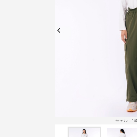
New Collection
New
Elite Active
ボーイズ 新着
My Lacoste
2026年秋の新作コレクション
2026年秋の新作コレクション
モデル：168