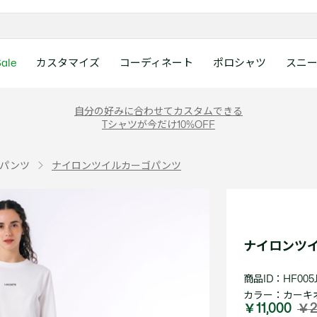
ale
カスタマイズ
コーディネート
ポロシャツ
スニ
ラコステお客様センタ
ンすべて
ツ
レディース 新着
メンズ スニーカー
シューズ
シューズ
Boys
メンズ セール
レデイース ポロシャツ
キッズ 新着
レデイース スニーカー
アクセサリー
アクセサリー
Girls
レディース セ
キッズ ポロシ
自分の好みに合わせてカスタムできる
月~土曜日：9:00 ~ 18:
Tシャツが今だけ10%OFF
ー
ウェア
レザースニーカー
レザースニーカー
レザースニーカー
ポロシャツ
ポロシャツ
クラシックフィット
ウェア
レザースニーカー
日曜日：9:00 ~ 17:0
ベルト
ベルト
ポロシャツ
ポロシャツ
ボーイズ
ト
て
シューズ
キャンバススニーカー
キャンバススニーカー
キャンバススニーカー
Tシャツ
Tシャツ
スリムフィット
シューズ
キャンバススニーカー
アンダーウェア
キャップ・ハッ
ワンピース・ス
ワンピース・ス
ガールズ
0120-37-0202 (
パンツ
ナイロンツイルカーゴパンツ
アクセサリー
スポーツシューズ
スポーツ・その他シューズ
スポーツ・その他シューズ
スウェット
スウェット
ルーズフィット
アクセサリー
スポーツシューズ
キャップ・ハッ
スカーフ・マフ
Tシャツ
Tシャツ
て
キッズ ポロシャツ
ワニ)
サンダル
サンダル
サンダル
パンツ
シャツ
半袖ポロシャツ
サンダル
スカーフ・マフ
グローブ・リス
スウェット
スウェット
ディース 新着
キッズ 新着
Eメールでのお問い合
ウェア
アウター・コート
長袖ポロシャツ
グローブ・リス
ソックス
ウェア
シャツ
ンズ スニーカー
シューズすべて見る
シューズすべて見る
レデイース スニーカー
は1営業日を目安とし
セーター・ニット
ソックス
タオル
アウター・コー
きます。
Boys すべて見る
レデイース ポロシャツ
Girls すべて見る
Lacoste Story
Our Preferred Raw Mate
ナイロンツ
パンツ
タオル
時計
セーター・ニッ
スポーツ
スポーツ
ットアップ
トラックスーツ
時計
香水
パンツ
Eメールでお
商品ID：HF005J
ズ
ズ
シューズ
香水
サングラス
シューズ
テニス
テニス
カラー：
カーキオ
バッグ・小物
サングラス
ジュエリー
バッグ・小物
テニスラケット・バッグ
テニスラケット・バッグ
￥11,000
￥2