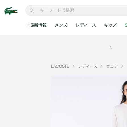
最新情報
メンズ
レディース
キッズ
S
メンズコレクションすべて
レディースコレクションすべて
メンズ 新着
ウェア
ウェア
キッズコレクショ
セールアイテム
メンズ ポロシャ
新着アイテム
新着アイテム
ウェア
ポロシャツ
ポロシャツ
新着アイテム
セールのベストセラ
クラシックフィット
ベストセラー
ベストセラー
シューズ
Tシャツ
ワンピース・スカー
ベストセラー
セールアイテムすべ
レギュラーフィット
LACOSTE
レディース
ウェア
WEB限定
WEB限定
アクセサリー
シャツ
Tシャツ
スリムフィット
キッズコレクションすべ
セールアイテム
スウェット
シャツ
半袖ポロシャツ
メンズコレクションすべて
レディースコレクションすべて
メンズ 新着
レ
セーター・ニット
セーター・ニット
長袖ポロシャツ
メ
アウター・コート
スウェット
メンズ ポロシャツ
My Style with Lacoste
パンツ
アウター・コート
トラックスーツ・セ
パンツ
小さい・大きいサイ
小さい・大きいサイ
ウェアすべて見る
ウェアすべて見る