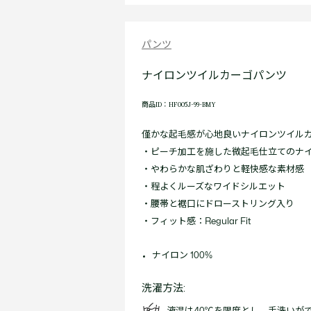
パンツ
ナイロンツイルカーゴパンツ
商品ID：HF005J-99-BMY
僅かな起毛感が心地良いナイロンツイル
・ピーチ加工を施した微起毛仕立てのナ
・やわらかな肌ざわりと軽快感な素材感
・程よくルーズなワイドシルエット
・腰帯と裾口にドローストリング入り
・フィット感：Regular Fit
ナイロン 100%
洗濯方法: