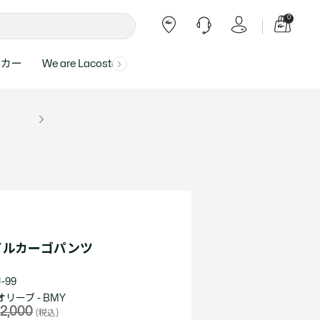
0
ーカー
We are Lacoste
よくある質問
ー受付時間：
よくある質問の回答が記載されていま
ール
ャツ
Topics
バッグ・レザーグッズ
バッグ・レザーグッズ
Final Sale - 最大 40% OFF
00
す。
アイテムが更にプライスダウン！
0（祝休）
Lacoste Harajuku
バッグ
バッグ
・ルームウェア
ト
カート
カート
小物
小物
トピックス
フリーダイヤル ミナ ワニ
ト
ラー
レザーグッズすべて見る
レザーグッズすべて見る
ラー
トバンド
わせにつきまして
トバンド
て回答させていただ
ト
rials
Our Commitments
イルカーゴパンツ
ト
問い合わせ
よくある質問を見る
-99
リーブ - BMY
2,000
(税込)