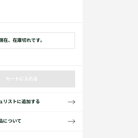
て見る
サイズ
て見る
FW26 Runway Show
Sneaker Collection
レディース ポロシャツ
現在、在庫切れです。
カートに入れる
バッグ・レザークッズ
ポロシャツ ガイド
ュリストに追加する
品について