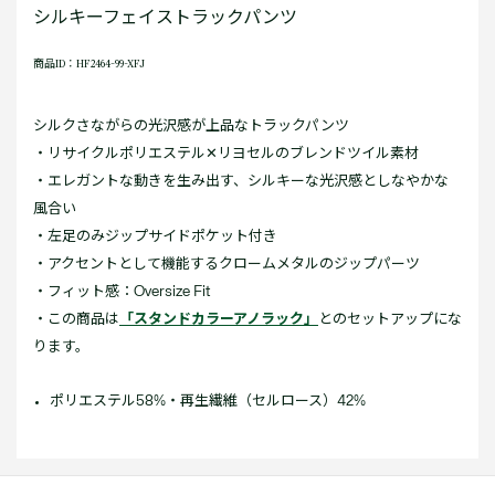
シルキーフェイストラックパンツ
商品ID：HF2464-99-XFJ
シルクさながらの光沢感が上品なトラックパンツ
・リサイクルポリエステル✕リヨセルのブレンドツイル素材
・エレガントな動きを生み出す、シルキーな光沢感としなやかな
風合い
・左足のみジップサイドポケット付き
・アクセントとして機能するクロームメタルのジップパーツ
・フィット感：Oversize Fit
・この商品は
「スタンドカラーアノラック」
とのセットアップにな
ります。
ポリエステル58%・再生繊維（セルロース）42%