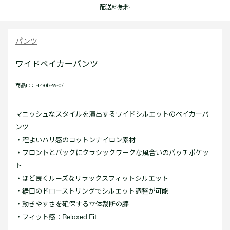
配送料無料
パンツ
ワイドベイカーパンツ
商品ID：HF3013-99-031
マニッシュなスタイルを演出するワイドシルエットのベイカーパ
ンツ
・程よいハリ感のコットンナイロン素材
・フロントとバックにクラシックワークな風合いのパッチポケッ
ト
・ほど良くルーズなリラックスフィットシルエット
・裾口のドローストリングでシルエット調整が可能
・動きやすさを確保する立体裁断の膝
・フィット感：Relaxed Fit