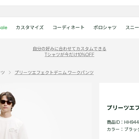
ale
カスタマイズ
コーディネート
ポロシャツ
スニ
ラコステお客様センタ
ンすべて
ツ
レディース 新着
メンズ スニーカー
シューズ
シューズ
Boys
メンズ セール
レデイース ポロシャツ
キッズ 新着
レデイース スニーカー
アクセサリー
アクセサリー
Girls
レディース セ
キッズ ポロシ
自分の好みに合わせてカスタムできる
月~土曜日：9:00 ~ 18:
Tシャツが今だけ10%OFF
ー
ウェア
レザースニーカー
レザースニーカー
レザースニーカー
ポロシャツ
ポロシャツ
クラシックフィット
ウェア
レザースニーカー
日曜日：9:00 ~ 17:0
ベルト
ベルト
ポロシャツ
ポロシャツ
ボーイズ
ト
て
シューズ
キャンバススニーカー
キャンバススニーカー
キャンバススニーカー
Tシャツ
Tシャツ
スリムフィット
シューズ
キャンバススニーカー
アンダーウェア
キャップ・ハッ
ワンピース・ス
ワンピース・ス
ガールズ
0120-37-0202 (
ンツ
プリーツエフェクトデニム ワークパンツ
アクセサリー
スポーツシューズ
スポーツ・その他シューズ
スポーツ・その他シューズ
スウェット
スウェット
ルーズフィット
アクセサリー
スポーツシューズ
キャップ・ハッ
スカーフ・マフ
Tシャツ
Tシャツ
て
キッズ ポロシャツ
ワニ)
サンダル
サンダル
サンダル
パンツ
シャツ
半袖ポロシャツ
サンダル
スカーフ・マフ
グローブ・リス
スウェット
スウェット
ディース 新着
キッズ 新着
Eメールでのお問い合
ウェア
アウター・コート
長袖ポロシャツ
グローブ・リス
ソックス
ウェア
シャツ
ンズ スニーカー
シューズすべて見る
シューズすべて見る
レデイース スニーカー
は1営業日を目安とし
セーター・ニット
ソックス
タオル
アウター・コー
きます。
Boys すべて見る
レデイース ポロシャツ
Girls すべて見る
Lacoste Story
Our Preferred Raw Mate
プリーツエフ
パンツ
タオル
時計
セーター・ニッ
スポーツ
スポーツ
ットアップ
トラックスーツ
時計
香水
パンツ
Eメールでお
商品ID：HH944
ズ
ズ
シューズ
香水
サングラス
シューズ
テニス
テニス
カラー：
ブラック 
バッグ・小物
サングラス
ジュエリー
バッグ・小物
テニスラケット・バッグ
テニスラケット・バッグ