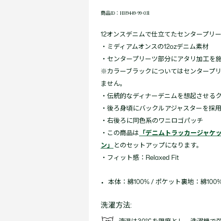
商品ID：HH9449-99-031
12オンスデニムで仕立てたセンタープリ
・ミディアムオンスの12ozデニム素材
・センタープリーツ部分にアタリ加工を
※カラーブラックについてはセンタープ
ません。
・伝統的なディナーデニムを想起させる
・後ろ身頃にバックルアジャスターを採
・右後ろに同色系のワニロゴパッチ
・この商品は
「デニムトラッカージャケ
ン」
とのセットアップになります。
・フィット感：Relaxed Fit
本体：綿100% / ポケット裏地：綿100
洗濯方法: