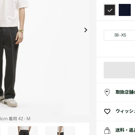
アクセサリー
水着
アクセサリー
ゴルフ
ゴルフ
アクセサリーすべ
小さい・大きいサイズ
小さい・大きい
スポーツスタイル
アクセサリーすべ
 Underwear Collection
スポーツすべて見る
My Lacoste
セールすべて見る
セールすべて見る
Carnaby
スポーツすべて見る
Baseshot Pro
ポロシャツ ガイド
ガールズ 新着
メンズ ポロシャツ
ベイビー 新着
38 - XS
シューズ
ベストセラー
シューズ
ベストセラー
取扱店舗
ウィッシ
cm 着用 42 - M
送料・返