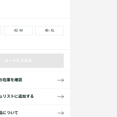
て見る
サイズ
て見る
FW26 Runway Show
Sneaker Collection
レディース ポロシャツ
42 - M
46 - XL
カートに入れる
バッグ・レザークッズ
ポロシャツ ガイド
の在庫を確認
ュリストに追加する
品について