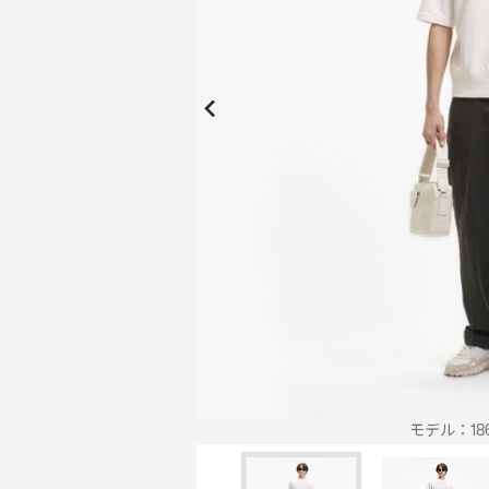
New Collection
New
Elite Active
ボーイズ 新着
My Lacoste
2026年秋の新作コレクション
2026年秋の新作コレクション
モデル：186