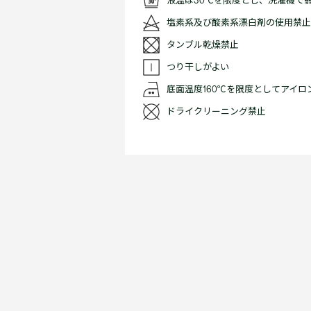
液温は30℃を限度とし、洗濯機で
塩素系及び酸素系漂白剤の使用禁止
タンブル乾燥禁止
つり干しがよい
底面温度160℃を限度としてアイ
ドライクリーニング禁止