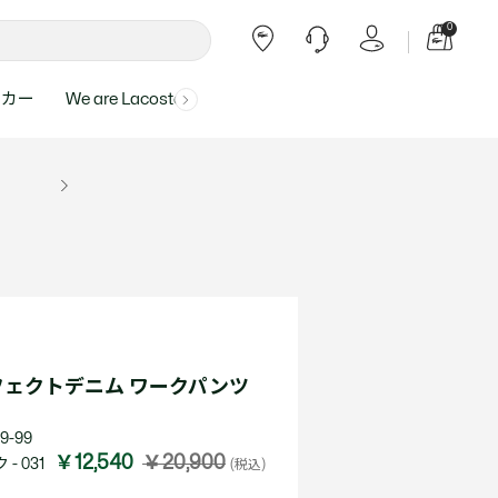
0
ーカー
We are Lacoste
よくある質問
ー受付時間：
よくある質問の回答が記載されていま
ール
ャツ
Topics
バッグ・レザーグッズ
バッグ・レザーグッズ
Final Sale - 最大 40% OFF
00
す。
アイテムが更にプライスダウン！
0（祝休）
Lacoste Harajuku
バッグ
バッグ
・ルームウェア
ト
カート
カート
小物
小物
トピックス
フリーダイヤル ミナ ワニ
ト
ラー
レザーグッズすべて見る
レザーグッズすべて見る
ラー
トバンド
わせにつきまして
トバンド
て回答させていただ
ト
rials
Our Commitments
ェクトデニム ワークパンツ
ト
問い合わせ
よくある質問を見る
9-99
￥12,540
￥20,900
- 031
(税込)