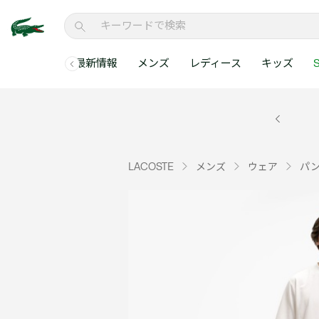
最新情報
メンズ
レディース
キッズ
S
メンズコレクションすべて
レディースコレクションすべて
メンズ 新着
ウェア
ウェア
キッズコレクショ
セールアイテム
メンズ ポロシャ
新着アイテム
新着アイテム
ウェア
ポロシャツ
ポロシャツ
新着アイテム
セールのベストセラ
クラシックフィット
ベストセラー
ベストセラー
シューズ
Tシャツ
ワンピース・スカー
ベストセラー
セールアイテムすべ
レギュラーフィット
LACOSTE
メンズ
ウェア
パ
WEB限定
WEB限定
アクセサリー
シャツ
Tシャツ
スリムフィット
キッズコレクションすべ
セールアイテム
スウェット
シャツ
半袖ポロシャツ
メンズコレクションすべて
レディースコレクションすべて
メンズ 新着
レ
セーター・ニット
セーター・ニット
長袖ポロシャツ
メ
アウター・コート
スウェット
メンズ ポロシャツ
My Style with Lacoste
パンツ
アウター・コート
トラックスーツ・セ
パンツ
小さい・大きいサイ
小さい・大きいサイ
ウェアすべて見る
ウェアすべて見る