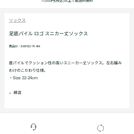
11,000円(税込)以上で配送料無料
ソックス
足底パイル ロゴ スニカー丈ソックス
商品ID：RAW921J-99-484
底パイルでクッション性の高いスニーカー丈ソックス。左右編み
わけのこだわり仕様。
・Size: 22-24cm
綿混