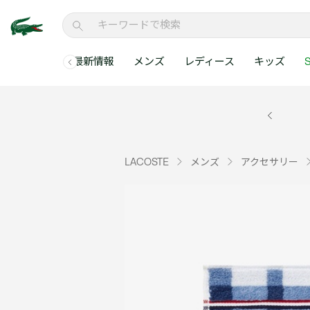
最新情報
メンズ
レディース
キッズ
S
メンズコレクションすべて
レディースコレクションすべて
メンズ 新着
ウェア
ウェア
キッズコレクショ
セールアイテム
メンズ ポロシャ
新着アイテム
新着アイテム
ウェア
ポロシャツ
ポロシャツ
新着アイテム
セールのベストセラ
クラシックフィット
ベストセラー
ベストセラー
シューズ
Tシャツ
ワンピース・スカー
ベストセラー
セールアイテムすべ
レギュラーフィット
LACOSTE
メンズ
アクセサリー
WEB限定
WEB限定
アクセサリー
シャツ
Tシャツ
スリムフィット
キッズコレクションすべ
セールアイテム
スウェット
シャツ
半袖ポロシャツ
メンズコレクションすべて
レディースコレクションすべて
メンズ 新着
レ
セーター・ニット
セーター・ニット
長袖ポロシャツ
メ
アウター・コート
スウェット
メンズ ポロシャツ
My Style with Lacoste
パンツ
アウター・コート
トラックスーツ・セ
パンツ
小さい・大きいサイ
小さい・大きいサイ
ウェアすべて見る
ウェアすべて見る