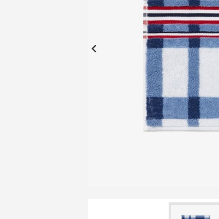
New Collection
New
Elite Active
ボーイズ 新着
My Lacoste
2026年秋の新作コレクション
2026年秋の新作コレクション