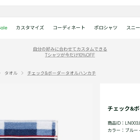
ale
カスタマイズ
コーディネート
ポロシャツ
スニ
ラコステお客様センタ
ンすべて
ツ
レディース 新着
メンズ スニーカー
シューズ
シューズ
Boys
メンズ セール
レデイース ポロシャツ
キッズ 新着
レデイース スニーカー
アクセサリー
アクセサリー
Girls
レディース セ
キッズ ポロシ
自分の好みに合わせてカスタムできる
月~土曜日：9:00 ~ 18:
Tシャツが今だけ10%OFF
ー
ウェア
レザースニーカー
レザースニーカー
レザースニーカー
ポロシャツ
ポロシャツ
クラシックフィット
ウェア
レザースニーカー
日曜日：9:00 ~ 17:0
ベルト
ベルト
ポロシャツ
ポロシャツ
ボーイズ
ト
て
シューズ
キャンバススニーカー
キャンバススニーカー
キャンバススニーカー
Tシャツ
Tシャツ
スリムフィット
シューズ
キャンバススニーカー
アンダーウェア
キャップ・ハッ
ワンピース・ス
ワンピース・ス
ガールズ
0120-37-0202 (
タオル
チェック&ボーダータオルハンカチ
アクセサリー
スポーツシューズ
スポーツ・その他シューズ
スポーツ・その他シューズ
スウェット
スウェット
ルーズフィット
アクセサリー
スポーツシューズ
キャップ・ハッ
スカーフ・マフ
Tシャツ
Tシャツ
て
キッズ ポロシャツ
ワニ)
サンダル
サンダル
サンダル
パンツ
シャツ
半袖ポロシャツ
サンダル
スカーフ・マフ
グローブ・リス
スウェット
スウェット
ディース 新着
キッズ 新着
Eメールでのお問い合
ウェア
アウター・コート
長袖ポロシャツ
グローブ・リス
ソックス
ウェア
シャツ
ンズ スニーカー
シューズすべて見る
シューズすべて見る
レデイース スニーカー
は1営業日を目安とし
セーター・ニット
ソックス
タオル
アウター・コー
きます。
Boys すべて見る
レデイース ポロシャツ
Girls すべて見る
Lacoste Story
Our Preferred Raw Mate
チェック&
パンツ
タオル
時計
セーター・ニッ
スポーツ
スポーツ
ットアップ
トラックスーツ
時計
香水
パンツ
Eメールでお
商品ID：LN003
ズ
ズ
シューズ
香水
サングラス
シューズ
テニス
テニス
カラー：
ブルー -
バッグ・小物
サングラス
ジュエリー
バッグ・小物
テニスラケット・バッグ
テニスラケット・バッグ