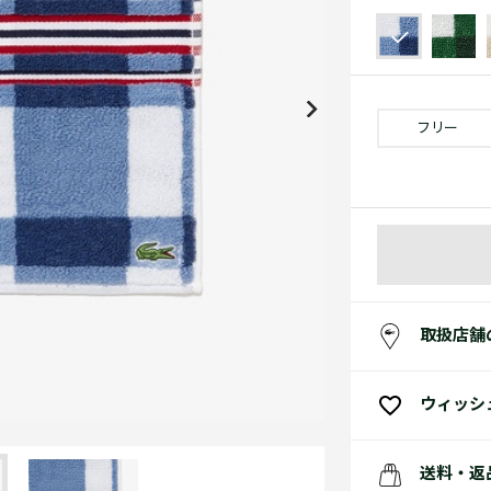
アクセサリー
水着
アクセサリー
ゴルフ
ゴルフ
アクセサリーすべ
小さい・大きいサイズ
小さい・大きい
スポーツスタイル
アクセサリーすべ
 Underwear Collection
スポーツすべて見る
My Lacoste
セールすべて見る
セールすべて見る
Carnaby
スポーツすべて見る
Baseshot Pro
ポロシャツ ガイド
ガールズ 新着
メンズ ポロシャツ
ベイビー 新着
フリー
シューズ
ベストセラー
シューズ
ベストセラー
取扱店舗
ウィッシ
送料・返