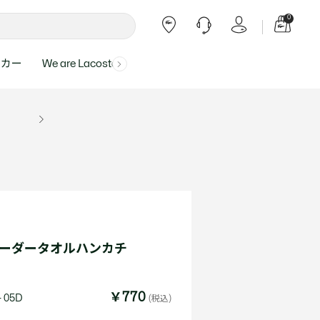
0
ーカー
We are Lacoste
よくある質問
ー受付時間：
よくある質問の回答が記載されていま
ール
ャツ
Topics
バッグ・レザーグッズ
バッグ・レザーグッズ
Final Sale - 最大 40% OFF
00
す。
アイテムが更にプライスダウン！
0（祝休）
Lacoste Harajuku
バッグ
バッグ
・ルームウェア
ト
カート
カート
小物
小物
トピックス
フリーダイヤル ミナ ワニ
ト
ラー
レザーグッズすべて見る
レザーグッズすべて見る
ラー
トバンド
わせにつきまして
トバンド
て回答させていただ
ト
rials
Our Commitments
ボーダータオルハンカチ
ト
問い合わせ
よくある質問を見る
J
￥770
 05D
(税込)