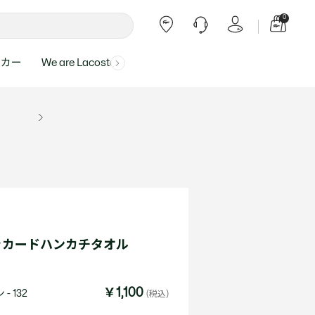
0
ーカー
We are Lacoste
よくある質問
ー受付時間：
よくある質問の回答が記載されていま
ール
ャツ
Topics
バッグ・レザーグッズ
バッグ・レザーグッズ
Final Sale - 最大 40% OFF
00
す。
アイテムが更にプライスダウン！
0（祝休）
Lacoste Harajuku
バッグ
バッグ
・ルームウェア
ト
カート
カート
小物
小物
トピックス
フリーダイヤル ミナ ワニ
ト
ラー
レザーグッズすべて見る
レザーグッズすべて見る
ラー
トバンド
わせにつきまして
トバンド
て回答させていただ
ト
rials
Our Commitments
ャカードハンカチタオル
ト
問い合わせ
よくある質問を見る
J
￥1,100
- 132
(税込)