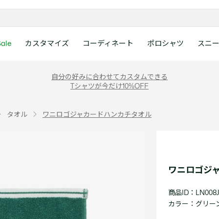
ale
カスタマイズ
コーディネート
ポロシャツ
スニ
ラコステお客様センタ
ンすべて
ツ
レディース 新着
メンズ スニーカー
シューズ
シューズ
Boys
メンズ セール
レデイース ポロシャツ
キッズ 新着
レデイース スニーカー
アクセサリー
アクセサリー
Girls
レディース セ
キッズ ポロシ
自分の好みに合わせてカスタムできる
月~土曜日：9:00 ~ 18:
Tシャツが今だけ10%OFF
ー
ウェア
レザースニーカー
レザースニーカー
レザースニーカー
ポロシャツ
ポロシャツ
クラシックフィット
ウェア
レザースニーカー
日曜日：9:00 ~ 17:0
ベルト
ベルト
ポロシャツ
ポロシャツ
ボーイズ
ト
て
シューズ
キャンバススニーカー
キャンバススニーカー
キャンバススニーカー
Tシャツ
Tシャツ
スリムフィット
シューズ
キャンバススニーカー
アンダーウェア
キャップ・ハッ
ワンピース・ス
ワンピース・ス
ガールズ
0120-37-0202 (
タオル
ワニロゴジャカードハンカチタオル
アクセサリー
スポーツシューズ
スポーツ・その他シューズ
スポーツ・その他シューズ
スウェット
スウェット
ルーズフィット
アクセサリー
スポーツシューズ
キャップ・ハッ
スカーフ・マフ
Tシャツ
Tシャツ
て
キッズ ポロシャツ
ワニ)
サンダル
サンダル
サンダル
パンツ
シャツ
半袖ポロシャツ
サンダル
スカーフ・マフ
グローブ・リス
スウェット
スウェット
ディース 新着
キッズ 新着
Eメールでのお問い合
ウェア
アウター・コート
長袖ポロシャツ
グローブ・リス
ソックス
ウェア
シャツ
ンズ スニーカー
シューズすべて見る
シューズすべて見る
レデイース スニーカー
は1営業日を目安とし
セーター・ニット
ソックス
タオル
アウター・コー
きます。
Boys すべて見る
レデイース ポロシャツ
Girls すべて見る
Lacoste Story
Our Preferred Raw Mate
ワニロゴジ
パンツ
タオル
時計
セーター・ニッ
スポーツ
スポーツ
ットアップ
トラックスーツ
時計
香水
パンツ
Eメールでお
商品ID：LN008
ズ
ズ
シューズ
香水
サングラス
シューズ
テニス
テニス
カラー：
グリーン 
バッグ・小物
サングラス
ジュエリー
バッグ・小物
テニスラケット・バッグ
テニスラケット・バッグ