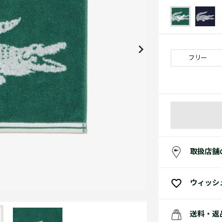
アクセサリー
水着
アクセサリー
ゴルフ
ゴルフ
アクセサリーすべ
小さい・大きいサイズ
小さい・大きい
スポーツスタイル
アクセサリーすべ
 Underwear Collection
スポーツすべて見る
My Lacoste
セールすべて見る
セールすべて見る
Carnaby
スポーツすべて見る
Baseshot Pro
ポロシャツ ガイド
ガールズ 新着
メンズ ポロシャツ
ベイビー 新着
フリー
シューズ
ベストセラー
シューズ
ベストセラー
取扱店舗
ウィッシ
送料・返