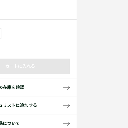
て見る
サイズ
て見る
FW26 Runway Show
Sneaker Collection
レディース ポロシャツ
カートに入れる
バッグ・レザークッズ
ポロシャツ ガイド
の在庫を確認
ュリストに追加する
品について