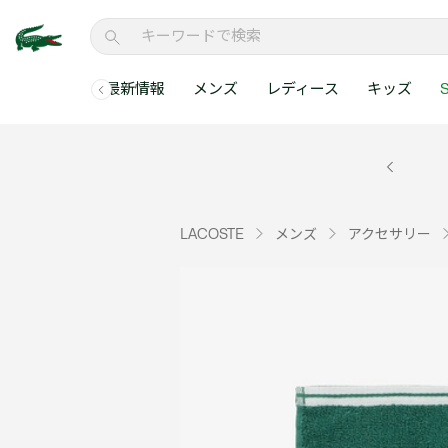
最新情報
メンズ
レディース
キッズ
S
メンズコレクションすべて
レディースコレクションすべて
メンズ 新着
ウェア
ウェア
キッズコレクショ
セールアイテム
メンズ ポロシャ
新着アイテム
新着アイテム
ウェア
ポロシャツ
ポロシャツ
新着アイテム
セールのベストセラ
クラシックフィット
ベストセラー
ベストセラー
シューズ
Tシャツ
ワンピース・スカー
ベストセラー
セールアイテムすべ
レギュラーフィット
LACOSTE
メンズ
アクセサリー
WEB限定
WEB限定
アクセサリー
シャツ
Tシャツ
スリムフィット
キッズコレクションすべ
セールアイテム
スウェット
シャツ
半袖ポロシャツ
メンズコレクションすべて
レディースコレクションすべて
メンズ 新着
レ
セーター・ニット
セーター・ニット
長袖ポロシャツ
メ
アウター・コート
スウェット
メンズ ポロシャツ
My Style with Lacoste
パンツ
アウター・コート
トラックスーツ・セ
パンツ
小さい・大きいサイ
小さい・大きいサイ
ウェアすべて見る
ウェアすべて見る