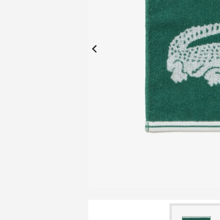
New Collection
New
Elite Active
ボーイズ 新着
My Lacoste
2026年秋の新作コレクション
2026年秋の新作コレクション