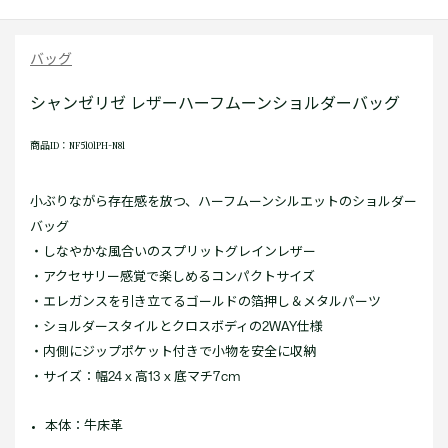
バッグ
シャンゼリゼ レザーハーフムーンショルダーバッグ
商品ID：NF5101PH-N81
小ぶりながら存在感を放つ、ハーフムーンシルエットのショルダー
バッグ
・しなやかな風合いのスプリットグレインレザー
・アクセサリー感覚で楽しめるコンパクトサイズ
・エレガンスを引き立てるゴールドの箔押し＆メタルパーツ
・ショルダースタイルとクロスボディの2WAY仕様
・内側にジップポケット付きで小物を安全に収納
・サイズ：幅24 x 高13 x 底マチ7cm
本体：牛床革