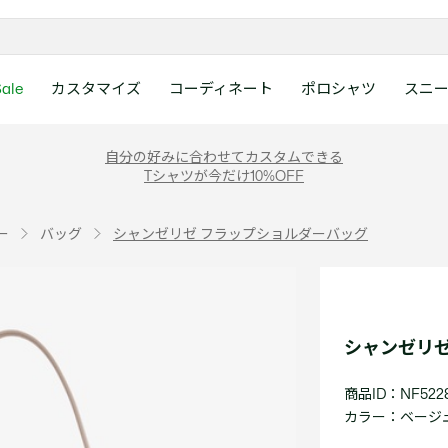
ale
カスタマイズ
コーディネート
ポロシャツ
スニ
ラコステお客様センタ
ンすべて
ツ
レディース 新着
メンズ スニーカー
シューズ
シューズ
Boys
メンズ セール
レデイース ポロシャツ
キッズ 新着
レデイース スニーカー
アクセサリー
アクセサリー
Girls
レディース セ
キッズ ポロシ
自分の好みに合わせてカスタムできる
月~土曜日：9:00 ~ 18:
Tシャツが今だけ10%OFF
ー
ウェア
レザースニーカー
レザースニーカー
レザースニーカー
ポロシャツ
ポロシャツ
クラシックフィット
ウェア
レザースニーカー
日曜日：9:00 ~ 17:0
ベルト
ベルト
ポロシャツ
ポロシャツ
ボーイズ
ト
て
シューズ
キャンバススニーカー
キャンバススニーカー
キャンバススニーカー
Tシャツ
Tシャツ
スリムフィット
シューズ
キャンバススニーカー
アンダーウェア
キャップ・ハッ
ワンピース・ス
ワンピース・ス
ガールズ
0120-37-0202 (
ー
バッグ
シャンゼリゼ フラップショルダーバッグ
アクセサリー
スポーツシューズ
スポーツ・その他シューズ
スポーツ・その他シューズ
スウェット
スウェット
ルーズフィット
アクセサリー
スポーツシューズ
キャップ・ハッ
スカーフ・マフ
Tシャツ
Tシャツ
て
キッズ ポロシャツ
ワニ)
サンダル
サンダル
サンダル
パンツ
シャツ
半袖ポロシャツ
サンダル
スカーフ・マフ
グローブ・リス
スウェット
スウェット
ディース 新着
キッズ 新着
Eメールでのお問い合
ウェア
アウター・コート
長袖ポロシャツ
グローブ・リス
ソックス
ウェア
シャツ
ンズ スニーカー
シューズすべて見る
シューズすべて見る
レデイース スニーカー
は1営業日を目安とし
セーター・ニット
ソックス
タオル
アウター・コー
きます。
Boys すべて見る
レデイース ポロシャツ
Girls すべて見る
Lacoste Story
Our Preferred Raw Mate
シャンゼリゼ
パンツ
タオル
時計
セーター・ニッ
スポーツ
スポーツ
ットアップ
トラックスーツ
時計
香水
パンツ
Eメールでお
商品ID：NF522
ズ
ズ
シューズ
香水
サングラス
シューズ
テニス
テニス
カラー：
ベージュ 
バッグ・小物
サングラス
ジュエリー
バッグ・小物
テニスラケット・バッグ
テニスラケット・バッグ