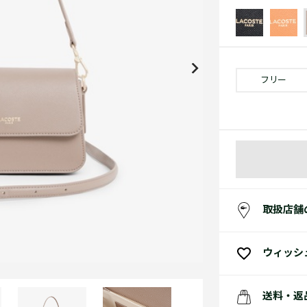
アクセサリー
水着
アクセサリー
ゴルフ
ゴルフ
アクセサリーすべ
小さい・大きいサイズ
小さい・大きい
スポーツスタイル
アクセサリーすべ
 Underwear Collection
スポーツすべて見る
My Lacoste
セールすべて見る
セールすべて見る
Carnaby
スポーツすべて見る
Baseshot Pro
ポロシャツ ガイド
ガールズ 新着
メンズ ポロシャツ
ベイビー 新着
フリー
シューズ
ベストセラー
シューズ
ベストセラー
取扱店舗
ウィッシ
送料・返