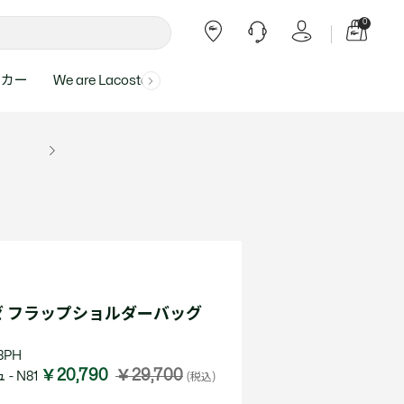
0
ーカー
We are Lacoste
よくある質問
ー受付時間：
よくある質問の回答が記載されていま
ール
ャツ
Topics
バッグ・レザーグッズ
バッグ・レザーグッズ
Final Sale - 最大 40% OFF
00
す。
アイテムが更にプライスダウン！
0（祝休）
Lacoste Harajuku
バッグ
バッグ
・ルームウェア
ト
カート
カート
小物
小物
トピックス
フリーダイヤル ミナ ワニ
ト
ラー
レザーグッズすべて見る
レザーグッズすべて見る
ラー
トバンド
わせにつきまして
トバンド
て回答させていただ
ト
rials
Our Commitments
 フラップショルダーバッグ
ト
問い合わせ
よくある質問を見る
8PH
￥20,790
￥29,700
- N81
(税込)