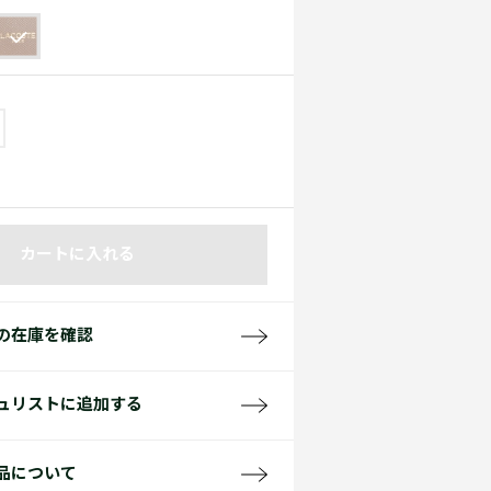
て見る
サイズ
て見る
FW26 Runway Show
Sneaker Collection
レディース ポロシャツ
カートに入れる
バッグ・レザークッズ
ポロシャツ ガイド
の在庫を確認
ュリストに追加する
品について