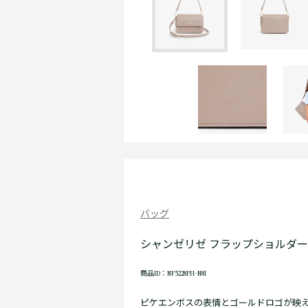
バッグ
シャンゼリゼ フラップショルダ
商品ID：NF5228PH-N81
ピケエンボスの表情とゴールドロゴが映