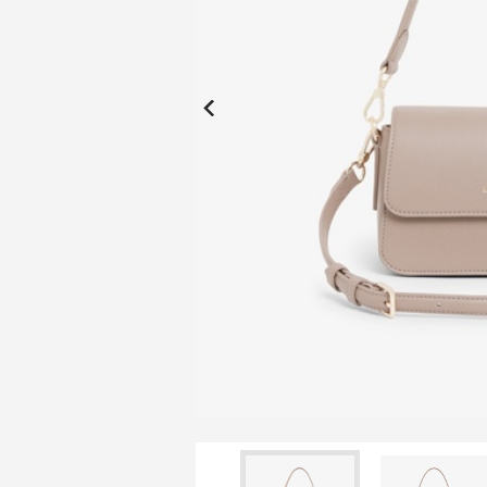
New Collection
New
Elite Active
ボーイズ 新着
My Lacoste
2026年秋の新作コレクション
2026年秋の新作コレクション