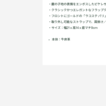
・鹿の子地の表情をエンボスしたピケレ
・クラシックかつエレガントなフラップ
・フロントにゴールドの「ラコステ パリ
・取り外し可能なストラップで、肩掛け／
・サイズ：幅21 x 高14 x 底マチ9cm
本体：牛床革