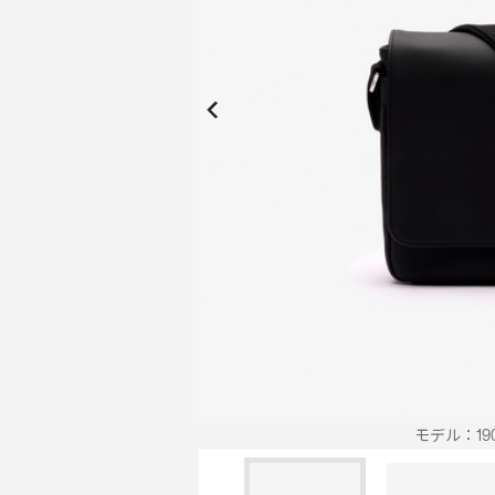
New Collection
New
Elite Active
ボーイズ 新着
My Lacoste
2026年秋の新作コレクション
2026年秋の新作コレクション
モデル：19