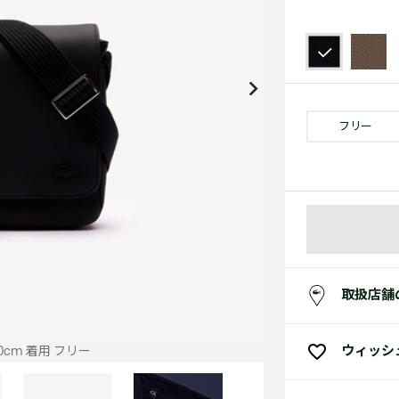
アクセサリー
水着
アクセサリー
ゴルフ
ゴルフ
アクセサリーすべ
小さい・大きいサイズ
小さい・大きい
スポーツスタイル
アクセサリーすべ
 Underwear Collection
スポーツすべて見る
My Lacoste
セールすべて見る
セールすべて見る
Carnaby
スポーツすべて見る
Baseshot Pro
ポロシャツ ガイド
ガールズ 新着
メンズ ポロシャツ
ベイビー 新着
フリー
シューズ
ベストセラー
シューズ
ベストセラー
取扱店舗
ウィッシ
0cm 着用 フリー