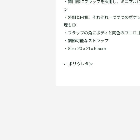
・開口部にフラップを採用し、ミニマル
ン
・外側と内側、それぞれ一つずつのポケ
理も◎
・フラップの角にボディと同色のワニロ
・調節可能なストラップ
・Size: 20 x 21 x 6.5cm
ポリウレタン