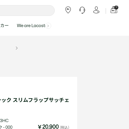
0
ーカー
We are Lacoste
よくある質問
ー受付時間：
よくある質問の回答が記載されていま
ール
ャツ
Topics
バッグ・レザーグッズ
バッグ・レザーグッズ
Final Sale - 最大 40% OFF
00
す。
アイテムが更にプライスダウン！
0（祝休）
Lacoste Harajuku
バッグ
バッグ
・ルームウェア
ト
カート
カート
小物
小物
トピックス
フリーダイヤル ミナ ワニ
ト
ラー
レザーグッズすべて見る
レザーグッズすべて見る
ラー
トバンド
わせにつきまして
トバンド
て回答させていただ
ト
rials
Our Commitments
ック スリムフラップサッチェ
ト
問い合わせ
よくある質問を見る
3HC
￥20,900
- 000
(税込)