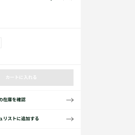
て見る
サイズ
て見る
FW26 Runway Show
Sneaker Collection
レディース ポロシャツ
カートに入れる
バッグ・レザークッズ
ポロシャツ ガイド
の在庫を確認
ュリストに追加する