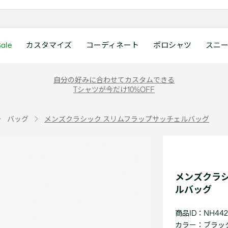
ale
カスタマイズ
コーディネート
ポロシャツ
スニ
ラコステお客様センタ
ンすべて
ツ
レディース 新着
メンズ スニーカー
シューズ
シューズ
Boys
メンズ セール
レデイース ポロシャツ
キッズ 新着
レデイース スニーカー
アクセサリー
アクセサリー
Girls
レディース セ
キッズ ポロシ
自分の好みに合わせてカスタムできる
月~土曜日：9:00 ~ 18:
Tシャツが今だけ10%OFF
ー
ウェア
レザースニーカー
レザースニーカー
レザースニーカー
ポロシャツ
ポロシャツ
クラシックフィット
ウェア
レザースニーカー
日曜日：9:00 ~ 17:0
ベルト
ベルト
ポロシャツ
ポロシャツ
ボーイズ
ト
て
シューズ
キャンバススニーカー
キャンバススニーカー
キャンバススニーカー
Tシャツ
Tシャツ
スリムフィット
シューズ
キャンバススニーカー
アンダーウェア
キャップ・ハッ
ワンピース・ス
ワンピース・ス
ガールズ
0120-37-0202 (
バッグ
メンズクラシック スリムフラップサッチェルバッグ
アクセサリー
スポーツシューズ
スポーツ・その他シューズ
スポーツ・その他シューズ
スウェット
スウェット
ルーズフィット
アクセサリー
スポーツシューズ
キャップ・ハッ
スカーフ・マフ
Tシャツ
Tシャツ
て
キッズ ポロシャツ
ワニ)
サンダル
サンダル
サンダル
パンツ
シャツ
半袖ポロシャツ
サンダル
スカーフ・マフ
グローブ・リス
スウェット
スウェット
ディース 新着
キッズ 新着
Eメールでのお問い合
ウェア
アウター・コート
長袖ポロシャツ
グローブ・リス
ソックス
ウェア
シャツ
ンズ スニーカー
シューズすべて見る
シューズすべて見る
レデイース スニーカー
は1営業日を目安とし
セーター・ニット
ソックス
タオル
アウター・コー
きます。
Boys すべて見る
レデイース ポロシャツ
Girls すべて見る
Lacoste Story
Our Preferred Raw Mate
メンズクラシ
パンツ
タオル
時計
セーター・ニッ
スポーツ
スポーツ
ルバッグ
ットアップ
トラックスーツ
時計
香水
パンツ
Eメールでお
ズ
ズ
シューズ
香水
サングラス
シューズ
テニス
テニス
商品ID：NH442
バッグ・小物
サングラス
ジュエリー
バッグ・小物
テニスラケット・バッグ
テニスラケット・バッグ
カラー：
ブラック 