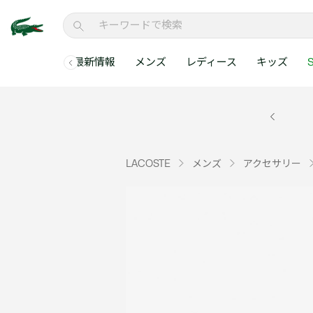
最新情報
メンズ
レディース
キッズ
S
メンズコレクションすべて
レディースコレクションすべて
メンズ 新着
ウェア
ウェア
キッズコレクショ
セールアイテム
メンズ ポロシャ
新着アイテム
新着アイテム
ウェア
ポロシャツ
ポロシャツ
新着アイテム
セールのベストセラ
クラシックフィット
ベストセラー
ベストセラー
シューズ
Tシャツ
ワンピース・スカー
ベストセラー
セールアイテムすべ
レギュラーフィット
LACOSTE
メンズ
アクセサリー
WEB限定
WEB限定
アクセサリー
シャツ
Tシャツ
スリムフィット
キッズコレクションすべ
セールアイテム
スウェット
シャツ
半袖ポロシャツ
メンズコレクションすべて
レディースコレクションすべて
メンズ 新着
レ
セーター・ニット
セーター・ニット
長袖ポロシャツ
メ
アウター・コート
スウェット
メンズ ポロシャツ
My Style with Lacoste
パンツ
アウター・コート
トラックスーツ・セ
パンツ
小さい・大きいサイ
小さい・大きいサイ
ウェアすべて見る
ウェアすべて見る