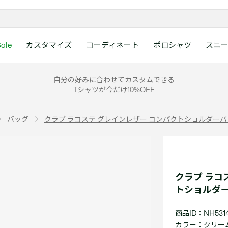
ale
カスタマイズ
コーディネート
ポロシャツ
スニ
ラコステお客様センタ
ンすべて
ツ
レディース 新着
メンズ スニーカー
シューズ
シューズ
Boys
メンズ セール
レデイース ポロシャツ
キッズ 新着
レデイース スニーカー
アクセサリー
アクセサリー
Girls
レディース セ
キッズ ポロシ
自分の好みに合わせてカスタムできる
月~土曜日：9:00 ~ 18:
Tシャツが今だけ10%OFF
ー
ウェア
レザースニーカー
レザースニーカー
レザースニーカー
ポロシャツ
ポロシャツ
クラシックフィット
ウェア
レザースニーカー
日曜日：9:00 ~ 17:0
ベルト
ベルト
ポロシャツ
ポロシャツ
ボーイズ
ト
て
シューズ
キャンバススニーカー
キャンバススニーカー
キャンバススニーカー
Tシャツ
Tシャツ
スリムフィット
シューズ
キャンバススニーカー
アンダーウェア
キャップ・ハッ
ワンピース・ス
ワンピース・ス
ガールズ
0120-37-0202 (
バッグ
クラブ ラコステ グレインレザー コンパクトショルダー
アクセサリー
スポーツシューズ
スポーツ・その他シューズ
スポーツ・その他シューズ
スウェット
スウェット
ルーズフィット
アクセサリー
スポーツシューズ
キャップ・ハッ
スカーフ・マフ
Tシャツ
Tシャツ
て
キッズ ポロシャツ
ワニ)
サンダル
サンダル
サンダル
パンツ
シャツ
半袖ポロシャツ
サンダル
スカーフ・マフ
グローブ・リス
スウェット
スウェット
ディース 新着
キッズ 新着
Eメールでのお問い合
ウェア
アウター・コート
長袖ポロシャツ
グローブ・リス
ソックス
ウェア
シャツ
ンズ スニーカー
シューズすべて見る
シューズすべて見る
レデイース スニーカー
は1営業日を目安とし
セーター・ニット
ソックス
タオル
アウター・コー
きます。
Boys すべて見る
レデイース ポロシャツ
Girls すべて見る
Lacoste Story
Our Preferred Raw Mate
クラブ ラコ
パンツ
タオル
時計
セーター・ニッ
スポーツ
スポーツ
トショルダ
ットアップ
トラックスーツ
時計
香水
パンツ
Eメールでお
ズ
ズ
シューズ
香水
サングラス
シューズ
テニス
テニス
商品ID：NH531
バッグ・小物
サングラス
ジュエリー
バッグ・小物
テニスラケット・バッグ
テニスラケット・バッグ
カラー：
クリーム 