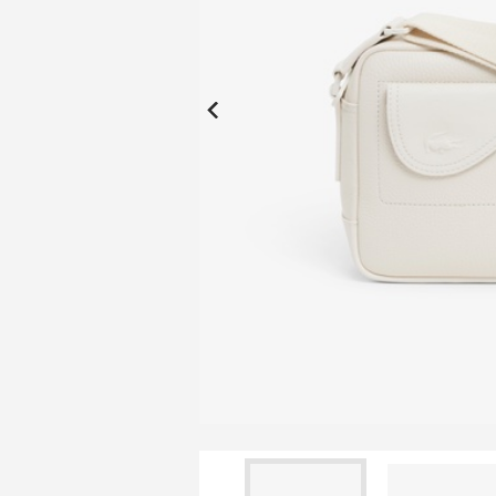
New Collection
New
Elite Active
ボーイズ 新着
My Lacoste
2026年秋の新作コレクション
2026年秋の新作コレクション