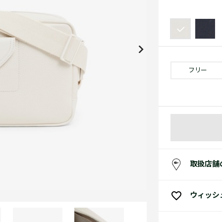
アクセサリー
水着
アクセサリー
ゴルフ
ゴルフ
アクセサリーすべ
小さい・大きいサイズ
小さい・大きい
スポーツスタイル
アクセサリーすべ
 Underwear Collection
スポーツすべて見る
My Lacoste
セールすべて見る
セールすべて見る
Carnaby
スポーツすべて見る
Baseshot Pro
ポロシャツ ガイド
ガールズ 新着
メンズ ポロシャツ
ベイビー 新着
フリー
シューズ
ベストセラー
シューズ
ベストセラー
取扱店舗
ウィッシ