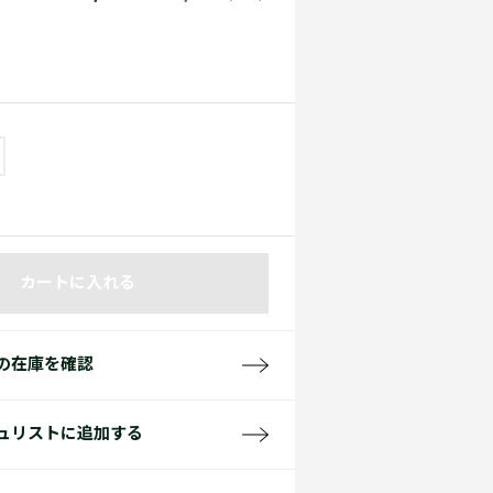
て見る
サイズ
て見る
FW26 Runway Show
Sneaker Collection
レディース ポロシャツ
カートに入れる
バッグ・レザークッズ
ポロシャツ ガイド
の在庫を確認
ュリストに追加する