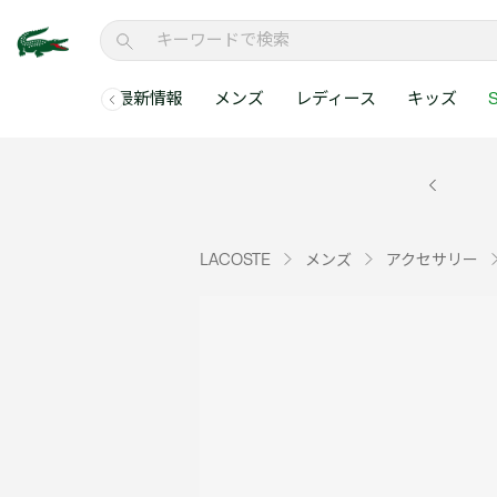
最新情報
メンズ
レディース
キッズ
S
メンズコレクションすべて
レディースコレクションすべて
メンズ 新着
ウェア
ウェア
キッズコレクショ
セールアイテム
メンズ ポロシャ
新着アイテム
新着アイテム
ウェア
ポロシャツ
ポロシャツ
新着アイテム
セールのベストセラ
クラシックフィット
ベストセラー
ベストセラー
シューズ
Tシャツ
ワンピース・スカー
ベストセラー
セールアイテムすべ
レギュラーフィット
LACOSTE
メンズ
アクセサリー
WEB限定
WEB限定
アクセサリー
シャツ
Tシャツ
スリムフィット
キッズコレクションすべ
セールアイテム
スウェット
シャツ
半袖ポロシャツ
メンズコレクションすべて
レディースコレクションすべて
メンズ 新着
レ
セーター・ニット
セーター・ニット
長袖ポロシャツ
メ
アウター・コート
スウェット
メンズ ポロシャツ
My Style with Lacoste
パンツ
アウター・コート
トラックスーツ・セ
パンツ
小さい・大きいサイ
小さい・大きいサイ
ウェアすべて見る
ウェアすべて見る