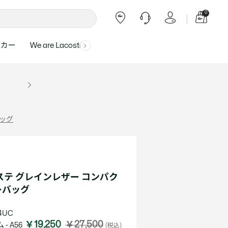
0
ーカー
We are Lacoste
よくある質問
ー受付時間：
よくある質問の回答が記載されていま
ール
ャツ
Topics
バッグ・レザーグッズ
バッグ・レザーグッズ
Final Sale - 最大 40% OFF
00
す。
アイテムが更にプライスダウン！
0（祝休）
Lacoste Harajuku
バッグ
バッグ
・ルームウェア
ト
カート
カート
小物
小物
トピックス
フリーダイヤル ミナ ワニ
バッグ
ト
ラー
レザーグッズすべて見る
レザーグッズすべて見る
ラー
トバンド
わせにつきまして
トバンド
て回答させていただ
ト
rials
Our Commitments
ステ グレインレザー コンパク
ト
ーバッグ
問い合わせ
よくある質問を見る
4UC
￥19,250
￥27,500
- A56
(税込)