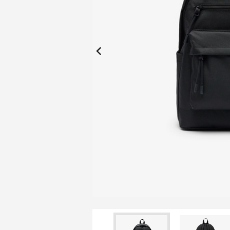
New Collection
New
Elite Active
ボーイズ 新着
My Lacoste
2026年秋の新作コレクション
2026年秋の新作コレクション