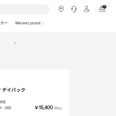
0
ーカー
We are Lacoste
よくある質問
ー受付時間：
よくある質問の回答が記載されていま
ール
ャツ
Topics
バッグ・レザーグッズ
バッグ・レザーグッズ
Final Sale - 最大 40% OFF
00
す。
アイテムが更にプライスダウン！
0（祝休）
Lacoste Harajuku
バッグ
バッグ
・ルームウェア
ト
カート
カート
小物
小物
トピックス
フリーダイヤル ミナ ワニ
ト
ラー
レザーグッズすべて見る
レザーグッズすべて見る
ラー
トバンド
わせにつきまして
トバンド
て回答させていただ
ト
rials
Our Commitments
 デイパック
ト
問い合わせ
よくある質問を見る
0NE
￥15,400
- 000
(税込)