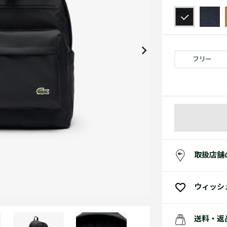
アクセサリー
水着
アクセサリー
ゴルフ
ゴルフ
アクセサリーすべ
小さい・大きいサイズ
小さい・大きい
スポーツスタイル
アクセサリーすべ
 Underwear Collection
スポーツすべて見る
My Lacoste
セールすべて見る
セールすべて見る
Carnaby
スポーツすべて見る
Baseshot Pro
ポロシャツ ガイド
ガールズ 新着
メンズ ポロシャツ
ベイビー 新着
フリー
シューズ
ベストセラー
シューズ
ベストセラー
取扱店舗
ウィッシ
送料・返