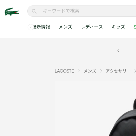
最新情報
メンズ
レディース
キッズ
S
メンズコレクションすべて
レディースコレクションすべて
メンズ 新着
ウェア
ウェア
キッズコレクショ
セールアイテム
メンズ ポロシャ
新着アイテム
新着アイテム
ウェア
ポロシャツ
ポロシャツ
新着アイテム
セールのベストセラ
クラシックフィット
ベストセラー
ベストセラー
シューズ
Tシャツ
ワンピース・スカー
ベストセラー
セールアイテムすべ
レギュラーフィット
LACOSTE
メンズ
アクセサリー
WEB限定
WEB限定
アクセサリー
シャツ
Tシャツ
スリムフィット
キッズコレクションすべ
セールアイテム
スウェット
シャツ
半袖ポロシャツ
メンズコレクションすべて
レディースコレクションすべて
メンズ 新着
レ
セーター・ニット
セーター・ニット
長袖ポロシャツ
メ
アウター・コート
スウェット
メンズ ポロシャツ
My Style with Lacoste
パンツ
アウター・コート
トラックスーツ・セ
パンツ
小さい・大きいサイ
小さい・大きいサイ
ウェアすべて見る
ウェアすべて見る