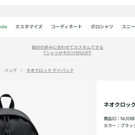
ale
カスタマイズ
コーディネート
ポロシャツ
スニ
ラコステお客様センタ
ンすべて
ツ
レディース 新着
メンズ スニーカー
シューズ
シューズ
Boys
メンズ セール
レデイース ポロシャツ
キッズ 新着
レデイース スニーカー
アクセサリー
アクセサリー
Girls
レディース セ
キッズ ポロシ
自分の好みに合わせてカスタムできる
月~土曜日：9:00 ~ 18:
Tシャツが今だけ10%OFF
ー
ウェア
レザースニーカー
レザースニーカー
レザースニーカー
ポロシャツ
ポロシャツ
クラシックフィット
ウェア
レザースニーカー
日曜日：9:00 ~ 17:0
ベルト
ベルト
ポロシャツ
ポロシャツ
ボーイズ
ト
て
シューズ
キャンバススニーカー
キャンバススニーカー
キャンバススニーカー
Tシャツ
Tシャツ
スリムフィット
シューズ
キャンバススニーカー
アンダーウェア
キャップ・ハッ
ワンピース・ス
ワンピース・ス
ガールズ
0120-37-0202 (
バッグ
ネオクロック デイパック
アクセサリー
スポーツシューズ
スポーツ・その他シューズ
スポーツ・その他シューズ
スウェット
スウェット
ルーズフィット
アクセサリー
スポーツシューズ
キャップ・ハッ
スカーフ・マフ
Tシャツ
Tシャツ
て
キッズ ポロシャツ
ワニ)
サンダル
サンダル
サンダル
パンツ
シャツ
半袖ポロシャツ
サンダル
スカーフ・マフ
グローブ・リス
スウェット
スウェット
ディース 新着
キッズ 新着
Eメールでのお問い合
ウェア
アウター・コート
長袖ポロシャツ
グローブ・リス
ソックス
ウェア
シャツ
ンズ スニーカー
シューズすべて見る
シューズすべて見る
レデイース スニーカー
は1営業日を目安とし
セーター・ニット
ソックス
タオル
アウター・コー
きます。
Boys すべて見る
レデイース ポロシャツ
Girls すべて見る
Lacoste Story
Our Preferred Raw Mate
ネオクロック
パンツ
タオル
時計
セーター・ニッ
スポーツ
スポーツ
ットアップ
トラックスーツ
時計
香水
パンツ
Eメールでお
商品ID：NU518
ズ
ズ
シューズ
香水
サングラス
シューズ
テニス
テニス
カラー：
ブラック 
バッグ・小物
サングラス
ジュエリー
バッグ・小物
テニスラケット・バッグ
テニスラケット・バッグ