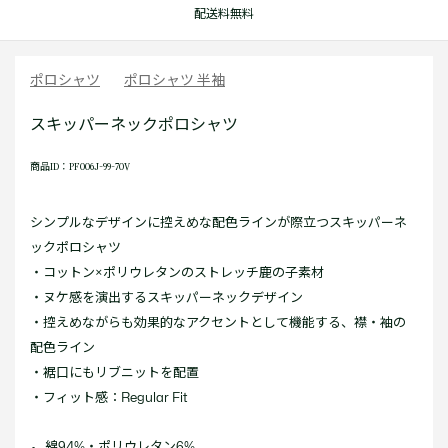
配送料無料
ポロシャツ
ポロシャツ 半袖
スキッパーネックポロシャツ
商品ID：PF006J-99-70V
シンプルなデザインに控えめな配色ラインが際立つスキッパーネ
ックポロシャツ
・コットン×ポリウレタンのストレッチ鹿の子素材
・ヌケ感を演出するスキッパーネックデザイン
・控えめながらも効果的なアクセントとして機能する、襟・袖の
配色ライン
・裾口にもリブニットを配置
・フィット感：Regular Fit
綿94%・ポリウレタン6%