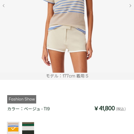
モデル：177cm 着用 S
Fashion Show
￥41,800
カラー：
ベージュ - TI9
(税込)