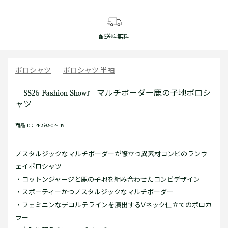
配送料無料
ポロシャツ
ポロシャツ 半袖
『SS26 Fashion Show』 マルチボーダー鹿の子地ポロシ
ャツ
商品ID：PF2592-OP-TI9
ノスタルジックなマルチボーダーが際立つ異素材コンビのランウ
ェイポロシャツ
・コットンジャージと鹿の子地を組み合わせたコンビデザイン
・スポーティーかつノスタルジックなマルチボーダー
・フェミニンなデコルテラインを演出するVネック仕立てのポロカ
ラー