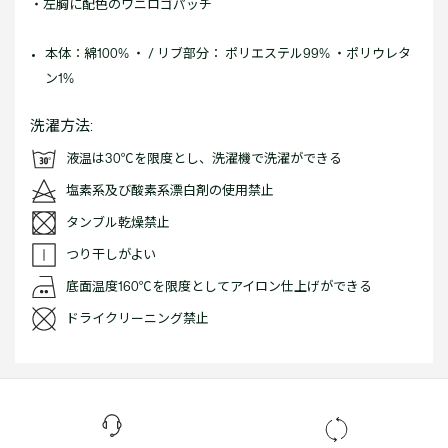
・左胸に配色のワニロゴパッチ
本体：綿100% ・ / リブ部分： ポリエステル99% ・ポリウレタ
ン1%
洗濯方法:
液温は30℃を限度とし、洗濯機で洗濯ができる
塩素系及び酸素系漂白剤の使用禁止
タンブル乾燥禁止
つり干しがよい
底面温度160℃を限度としてアイロン仕上げができる
ドライクリーニング禁止