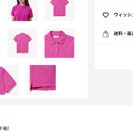
ウィッシ
送料・返
（半袖）