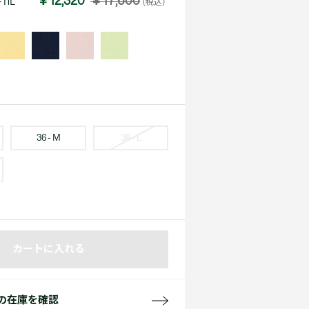
￥12,320
￥17,600
I1L
(税込)
て見る
サイズ
て見る
FW26 Runway Show
Sneaker Collection
レディース ポロシャツ
36 - M
38 - L
バッグ・レザークッズ
ポロシャツ ガイド
カートに入れる
の在庫を確認