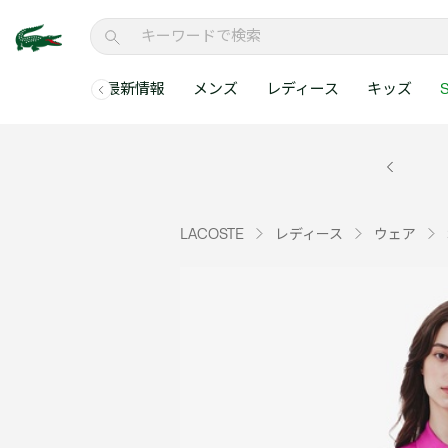
最新情報
メンズ
レディース
キッズ
S
メンズコレクションすべて
レディースコレクションすべて
メンズ 新着
ウェア
ウェア
キッズコレクショ
セールアイテム
メンズ ポロシャ
新着アイテム
新着アイテム
ウェア
ポロシャツ
ポロシャツ
新着アイテム
セールのベストセラ
クラシックフィット
ベストセラー
ベストセラー
シューズ
Tシャツ
ワンピース・スカー
ベストセラー
セールアイテムすべ
レギュラーフィット
LACOSTE
レディース
ウェア
WEB限定
WEB限定
アクセサリー
シャツ
Tシャツ
スリムフィット
キッズコレクションすべ
セールアイテム
スウェット
シャツ
半袖ポロシャツ
メンズコレクションすべて
レディースコレクションすべて
メンズ 新着
レ
セーター・ニット
セーター・ニット
長袖ポロシャツ
メ
アウター・コート
スウェット
メンズ ポロシャツ
My Style with Lacoste
パンツ
アウター・コート
トラックスーツ・セ
パンツ
小さい・大きいサイ
小さい・大きいサイ
ウェアすべて見る
ウェアすべて見る