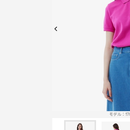
New Collection
New
Elite Active
ボーイズ 新着
My Lacoste
2026年秋の新作コレクション
2026年秋の新作コレクション
モデル：170