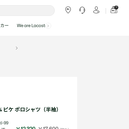
0
ーカー
We are Lacoste
よくある質問
ー受付時間：
よくある質問の回答が記載されていま
ール
ャツ
Topics
バッグ・レザーグッズ
バッグ・レザーグッズ
Final Sale - 最大 40% OFF
00
す。
アイテムが更にプライスダウン！
0（祝休）
Lacoste Harajuku
バッグ
バッグ
・ルームウェア
ト
カート
カート
小物
小物
トピックス
フリーダイヤル ミナ ワニ
ト
ラー
レザーグッズすべて見る
レザーグッズすべて見る
ラー
トバンド
わせにつきまして
トバンド
て回答させていただ
ト
rials
Our Commitments
ト
問い合わせ
よくある質問を見る
0% ピケ ポロシャツ（半袖）
J-99