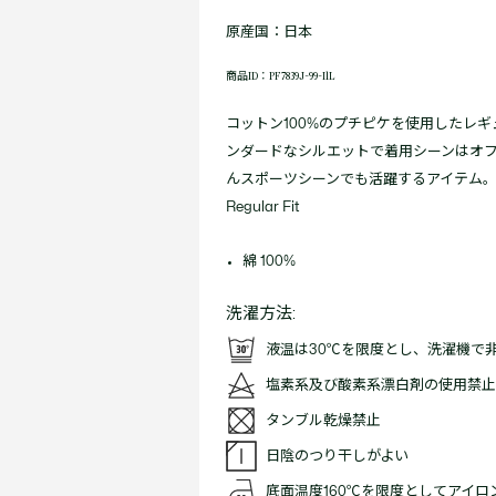
原産国：日本
商品ID：PF7839J-99-I1L
コットン100%のプチピケを使用したレ
ンダードなシルエットで着用シーンはオ
んスポーツシーンでも活躍するアイテム
Regular Fit
綿 100%
洗濯方法:
液温は30℃を限度とし、洗濯機で
塩素系及び酸素系漂白剤の使用禁止
タンブル乾燥禁止
日陰のつり干しがよい
底面温度160℃を限度としてアイ