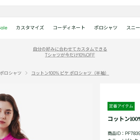
ale
カスタマイズ
コーディネート
ポロシャツ
スニ
ラコステお客様センタ
ンすべて
ツ
レディース 新着
メンズ スニーカー
シューズ
シューズ
Boys
メンズ セール
レデイース ポロシャツ
キッズ 新着
レデイース スニーカー
アクセサリー
アクセサリー
Girls
レディース セ
キッズ ポロシ
自分の好みに合わせてカスタムできる
月~土曜日：9:00 ~ 18:
Tシャツが今だけ10%OFF
ー
ウェア
レザースニーカー
レザースニーカー
レザースニーカー
ポロシャツ
ポロシャツ
クラシックフィット
ウェア
レザースニーカー
日曜日：9:00 ~ 17:0
ベルト
ベルト
ポロシャツ
ポロシャツ
ボーイズ
ト
て
シューズ
キャンバススニーカー
キャンバススニーカー
キャンバススニーカー
Tシャツ
Tシャツ
スリムフィット
シューズ
キャンバススニーカー
アンダーウェア
キャップ・ハッ
ワンピース・ス
ワンピース・ス
ガールズ
0120-37-0202 (
ポロシャツ
コットン100% ピケ ポロシャツ（半袖）
アクセサリー
スポーツシューズ
スポーツ・その他シューズ
スポーツ・その他シューズ
スウェット
スウェット
ルーズフィット
アクセサリー
スポーツシューズ
キャップ・ハッ
スカーフ・マフ
Tシャツ
Tシャツ
て
キッズ ポロシャツ
ワニ)
サンダル
サンダル
サンダル
パンツ
シャツ
半袖ポロシャツ
サンダル
スカーフ・マフ
グローブ・リス
スウェット
スウェット
ディース 新着
キッズ 新着
Eメールでのお問い合
ウェア
アウター・コート
長袖ポロシャツ
グローブ・リス
ソックス
ウェア
シャツ
ンズ スニーカー
シューズすべて見る
シューズすべて見る
レデイース スニーカー
は1営業日を目安とし
セーター・ニット
ソックス
タオル
アウター・コー
きます。
Boys すべて見る
レデイース ポロシャツ
Girls すべて見る
Lacoste Story
Our Preferred Raw Mate
定番アイテム
パンツ
タオル
時計
セーター・ニッ
スポーツ
スポーツ
ットアップ
トラックスーツ
時計
香水
パンツ
Eメールでお
コットン10
ズ
ズ
シューズ
香水
サングラス
シューズ
テニス
テニス
バッグ・小物
サングラス
ジュエリー
バッグ・小物
商品ID：PF7839
テニスラケット・バッグ
テニスラケット・バッグ