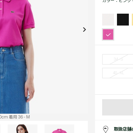
カラー：
ピンク - 
アクセサリー
水着
アクセサリー
ゴルフ
ゴルフ
アクセサリーすべ
小さい・大きいサイズ
小さい・大きい
スポーツスタイル
アクセサリーすべ
 Underwear Collection
スポーツすべて見る
My Lacoste
セールすべて見る
セールすべて見る
Carnaby
スポーツすべて見る
Baseshot Pro
ポロシャツ ガイド
ガールズ 新着
メンズ ポロシャツ
ベイビー 新着
34 - S
40 - XL
シューズ
ベストセラー
シューズ
ベストセラー
cm 着用 36 - M
取扱店舗