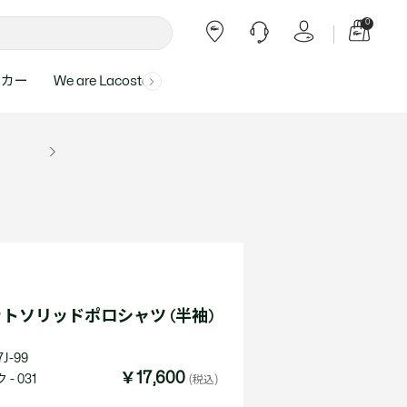
0
ーカー
We are Lacoste
よくある質問
ー受付時間：
よくある質問の回答が記載されていま
ール
ャツ
Topics
バッグ・レザーグッズ
バッグ・レザーグッズ
Final Sale - 最大 40% OFF
00
す。
アイテムが更にプライスダウン！
0（祝休）
Lacoste Harajuku
バッグ
バッグ
・ルームウェア
ト
カート
カート
小物
小物
トピックス
フリーダイヤル ミナ ワニ
ト
ラー
レザーグッズすべて見る
レザーグッズすべて見る
ラー
トバンド
わせにつきまして
トバンド
て回答させていただ
ト
rials
Our Commitments
トソリッドポロシャツ (半袖)
ト
問い合わせ
よくある質問を見る
J-99
￥17,600
- 031
(税込)