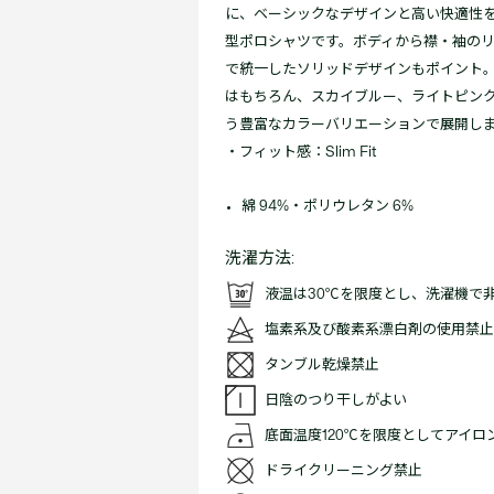
に、ベーシックなデザインと高い快適性
型ポロシャツです。ボディから襟・袖のリ
で統一したソリッドデザインもポイント
はもちろん、スカイブルー、ライトピン
う豊富なカラーバリエーションで展開し
・フィット感：Slim Fit
綿 94%・ポリウレタン 6%
洗濯方法:
液温は30℃を限度とし、洗濯機で
塩素系及び酸素系漂白剤の使用禁止
タンブル乾燥禁止
日陰のつり干しがよい
底面温度120℃を限度としてアイロ
ドライクリーニング禁止