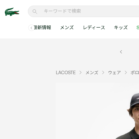
最新情報
メンズ
レディース
キッズ
S
メンズコレクションすべて
レディースコレクションすべて
メンズ 新着
ウェア
ウェア
キッズコレクショ
セールアイテム
メンズ ポロシャ
新着アイテム
新着アイテム
ウェア
ポロシャツ
ポロシャツ
新着アイテム
セールのベストセラ
クラシックフィット
ベストセラー
ベストセラー
シューズ
Tシャツ
ワンピース・スカー
ベストセラー
セールアイテムすべ
レギュラーフィット
LACOSTE
メンズ
ウェア
ポ
WEB限定
WEB限定
アクセサリー
シャツ
Tシャツ
スリムフィット
キッズコレクションすべ
セールアイテム
スウェット
シャツ
半袖ポロシャツ
メンズコレクションすべて
レディースコレクションすべて
メンズ 新着
レ
セーター・ニット
セーター・ニット
長袖ポロシャツ
メ
アウター・コート
スウェット
メンズ ポロシャツ
My Style with Lacoste
パンツ
アウター・コート
トラックスーツ・セ
パンツ
小さい・大きいサイ
小さい・大きいサイ
ウェアすべて見る
ウェアすべて見る