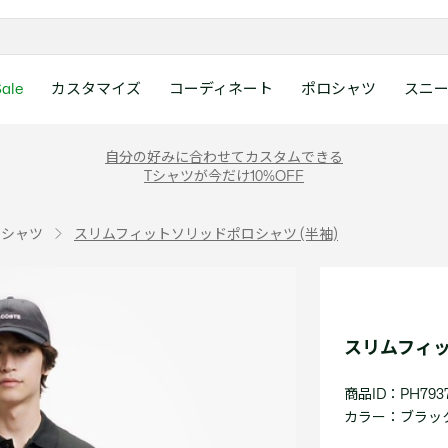
ale
カスタマイズ
コーディネート
ポロシャツ
スニ
ラコステお客様センタ
ンすべて
ツ
レディース 新着
メンズ スニーカー
シューズ
シューズ
Boys
メンズ セール
レデイース ポロシャツ
キッズ 新着
レデイース スニーカー
アクセサリー
アクセサリー
Girls
レディース セ
キッズ ポロシ
自分の好みに合わせてカスタムできる
月~土曜日：9:00 ~ 18:
Tシャツが今だけ10%OFF
ー
ウェア
レザースニーカー
レザースニーカー
レザースニーカー
ポロシャツ
ポロシャツ
クラシックフィット
ウェア
レザースニーカー
日曜日：9:00 ~ 17:0
ベルト
ベルト
ポロシャツ
ポロシャツ
ボーイズ
ト
て
シューズ
キャンバススニーカー
キャンバススニーカー
キャンバススニーカー
Tシャツ
Tシャツ
スリムフィット
シューズ
キャンバススニーカー
アンダーウェア
キャップ・ハッ
ワンピース・ス
ワンピース・ス
ガールズ
0120-37-0202 (
ロシャツ
スリムフィットソリッドポロシャツ (半袖)
アクセサリー
スポーツシューズ
スポーツ・その他シューズ
スポーツ・その他シューズ
スウェット
スウェット
ルーズフィット
アクセサリー
スポーツシューズ
キャップ・ハッ
スカーフ・マフ
Tシャツ
Tシャツ
て
キッズ ポロシャツ
ワニ)
サンダル
サンダル
サンダル
パンツ
シャツ
半袖ポロシャツ
サンダル
スカーフ・マフ
グローブ・リス
スウェット
スウェット
ディース 新着
キッズ 新着
Eメールでのお問い合
ウェア
アウター・コート
長袖ポロシャツ
グローブ・リス
ソックス
ウェア
シャツ
ンズ スニーカー
シューズすべて見る
シューズすべて見る
レデイース スニーカー
は1営業日を目安とし
セーター・ニット
ソックス
タオル
アウター・コー
きます。
Boys すべて見る
レデイース ポロシャツ
Girls すべて見る
Lacoste Story
Our Preferred Raw Mate
スリムフィッ
パンツ
タオル
時計
セーター・ニッ
スポーツ
スポーツ
ットアップ
トラックスーツ
時計
香水
パンツ
Eメールでお
商品ID：PH7937
ズ
ズ
シューズ
香水
サングラス
シューズ
テニス
テニス
カラー：
ブラック 
バッグ・小物
サングラス
ジュエリー
バッグ・小物
テニスラケット・バッグ
テニスラケット・バッグ