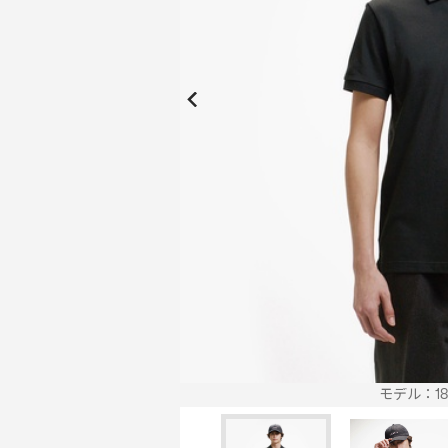
New Collection
New
Elite Active
ボーイズ 新着
My Lacoste
2026年秋の新作コレクション
2026年秋の新作コレクション
モデル：186