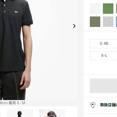
アクセサリー
水着
アクセサリー
ゴルフ
ゴルフ
アクセサリーすべ
小さい・大きいサイズ
小さい・大きい
スポーツスタイル
アクセサリーすべ
 Underwear Collection
スポーツすべて見る
My Lacoste
セールすべて見る
セールすべて見る
Carnaby
スポーツすべて見る
Baseshot Pro
ポロシャツ ガイド
ガールズ 新着
メンズ ポロシャツ
ベイビー 新着
2 - XS
5 - L
シューズ
ベストセラー
シューズ
ベストセラー
cm 着用 4 - M
取扱店舗