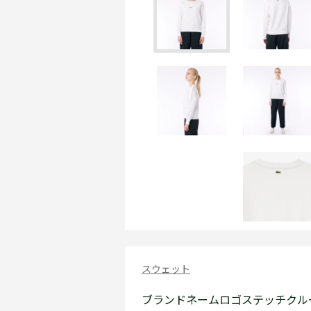
スウェット
ブランドネームロゴステッチクル