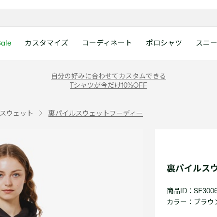
ale
カスタマイズ
コーディネート
ポロシャツ
スニ
ラコステお客様センタ
ンすべて
ツ
レディース 新着
メンズ スニーカー
シューズ
シューズ
Boys
メンズ セール
レデイース ポロシャツ
キッズ 新着
レデイース スニーカー
アクセサリー
アクセサリー
Girls
レディース セ
キッズ ポロシ
自分の好みに合わせてカスタムできる
月~土曜日：9:00 ~ 18:
Tシャツが今だけ10%OFF
ー
ウェア
レザースニーカー
レザースニーカー
レザースニーカー
ポロシャツ
ポロシャツ
クラシックフィット
ウェア
レザースニーカー
日曜日：9:00 ~ 17:0
ベルト
ベルト
ポロシャツ
ポロシャツ
ボーイズ
ト
て
シューズ
キャンバススニーカー
キャンバススニーカー
キャンバススニーカー
Tシャツ
Tシャツ
スリムフィット
シューズ
キャンバススニーカー
アンダーウェア
キャップ・ハッ
ワンピース・ス
ワンピース・ス
ガールズ
0120-37-0202 (
スウェット
裏パイルスウェットフーディー
アクセサリー
スポーツシューズ
スポーツ・その他シューズ
スポーツ・その他シューズ
スウェット
スウェット
ルーズフィット
アクセサリー
スポーツシューズ
キャップ・ハッ
スカーフ・マフ
Tシャツ
Tシャツ
て
キッズ ポロシャツ
ワニ)
サンダル
サンダル
サンダル
パンツ
シャツ
半袖ポロシャツ
サンダル
スカーフ・マフ
グローブ・リス
スウェット
スウェット
ディース 新着
キッズ 新着
Eメールでのお問い合
ウェア
アウター・コート
長袖ポロシャツ
グローブ・リス
ソックス
ウェア
シャツ
ンズ スニーカー
シューズすべて見る
シューズすべて見る
レデイース スニーカー
は1営業日を目安とし
セーター・ニット
ソックス
タオル
アウター・コー
きます。
Boys すべて見る
レデイース ポロシャツ
Girls すべて見る
Lacoste Story
Our Preferred Raw Mate
裏パイルス
パンツ
タオル
時計
セーター・ニッ
スポーツ
スポーツ
ットアップ
トラックスーツ
時計
香水
パンツ
Eメールでお
商品ID：SF3006
ズ
ズ
シューズ
香水
サングラス
シューズ
テニス
テニス
カラー：
ブラウン 
バッグ・小物
サングラス
ジュエリー
バッグ・小物
テニスラケット・バッグ
テニスラケット・バッグ