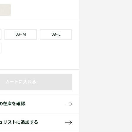
て見る
サイズ
て見る
FW26 Runway Show
Sneaker Collection
レディース ポロシャツ
36 - M
38 - L
バッグ・レザークッズ
カートに入れる
ポロシャツ ガイド
の在庫を確認
ュリストに追加する