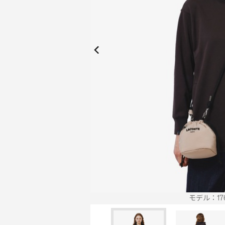
New Collection
New
Elite Active
ボーイズ 新着
My Lacoste
2026年秋の新作コレクション
2026年秋の新作コレクション
モデル：176