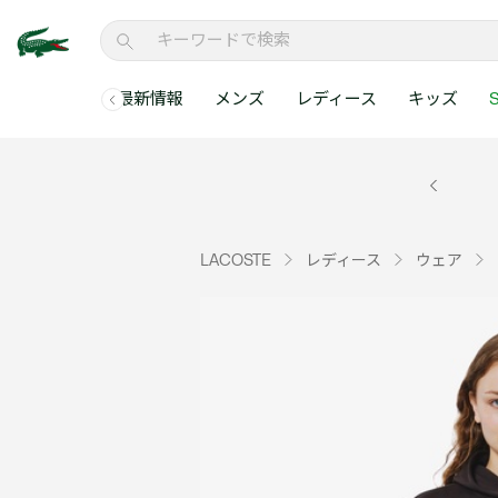
最新情報
メンズ
レディース
キッズ
S
メンズコレクションすべて
レディースコレクションすべて
メンズ 新着
ウェア
ウェア
キッズコレクショ
セールアイテム
メンズ ポロシャ
新着アイテム
新着アイテム
ウェア
ポロシャツ
ポロシャツ
新着アイテム
セールのベストセラ
クラシックフィット
ベストセラー
ベストセラー
シューズ
Tシャツ
ワンピース・スカー
ベストセラー
セールアイテムすべ
レギュラーフィット
LACOSTE
レディース
ウェア
WEB限定
WEB限定
アクセサリー
シャツ
Tシャツ
スリムフィット
キッズコレクションすべ
セールアイテム
スウェット
シャツ
半袖ポロシャツ
メンズコレクションすべて
レディースコレクションすべて
メンズ 新着
レ
セーター・ニット
セーター・ニット
長袖ポロシャツ
メ
アウター・コート
スウェット
メンズ ポロシャツ
My Style with Lacoste
パンツ
アウター・コート
トラックスーツ・セ
パンツ
小さい・大きいサイ
小さい・大きいサイ
ウェアすべて見る
ウェアすべて見る