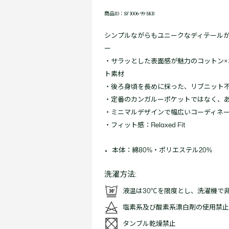
商品ID：SF3006-99-SKB
シンプルながらもユニークなディテール
ー
・サラッとした表面感が魅力のコットン
ト素材
・後ろ身頃を長めに採った、リブニット
・定番のカンガルーポケットではなく、
・ミニマルデザインで幅広いコーディネ
・フィット感：Relaxed Fit
本体：綿80%・ポリエステル20%
洗濯方法:
液温は30℃を限度とし、洗濯機で
塩素系及び酸素系漂白剤の使用禁止
タンブル乾燥禁止