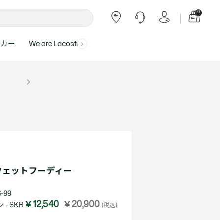
0
ーカー
We are Lacoste
よくある質問
ー受付時間：
よくある質問の回答が記載されていま
ール
ャツ
Topics
バッグ・レザーグッズ
バッグ・レザーグッズ
Final Sale - 最大 40% OFF
00
す。
アイテムが更にプライスダウン！
0（祝休）
Lacoste Harajuku
バッグ
バッグ
・ルームウェア
ト
カート
カート
小物
小物
トピックス
フリーダイヤル ミナ ワニ
ト
ラー
レザーグッズすべて見る
レザーグッズすべて見る
ラー
トバンド
わせにつきまして
トバンド
て回答させていただ
ト
rials
Our Commitments
ウェットフーディー
ト
問い合わせ
よくある質問を見る
-99
￥12,540
￥20,900
- SKB
(税込)