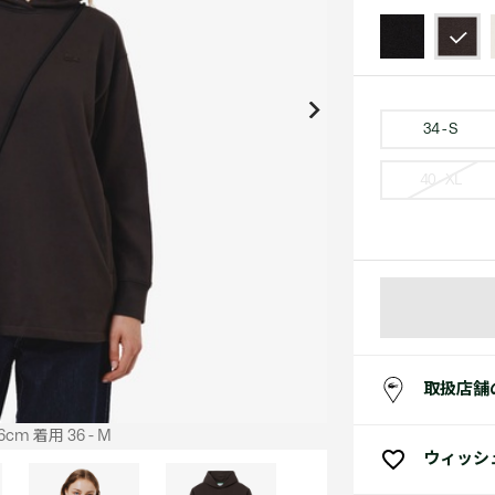
アクセサリー
水着
アクセサリー
ゴルフ
ゴルフ
アクセサリーすべ
小さい・大きいサイズ
小さい・大きい
スポーツスタイル
アクセサリーすべ
 Underwear Collection
スポーツすべて見る
My Lacoste
セールすべて見る
セールすべて見る
Carnaby
スポーツすべて見る
Baseshot Pro
ポロシャツ ガイド
ガールズ 新着
メンズ ポロシャツ
ベイビー 新着
34 - S
40 - XL
シューズ
ベストセラー
シューズ
ベストセラー
取扱店舗
cm 着用 36 - M
ウィッシ