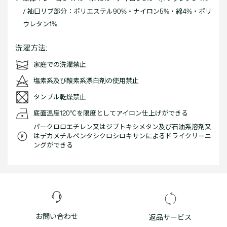
/ 袖口リブ部分：ポリエステル90%・ナイロン5%・綿4%・ポリ
ウレタン1%
洗濯方法:
家庭での洗濯禁止
塩素系及び酸素系漂白剤の使用禁止
タンブル乾燥禁止
底面温度120℃を限度としてアイロン仕上げができる
パークロロエチレン又はジブトキシメタン及び石油系溶剤又
はデカメチルペンタシクロシロキサンによるドライクリーニ
ングができる
お問い合わせ
返品サービス